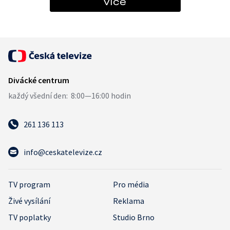
více
261 136 113
info@ceskatelevize.cz
TV program
Pro média
Živé vysílání
Reklama
TV poplatky
Studio Brno