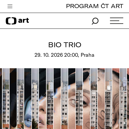
PROGRAM ČT ART
Česká televize
Zpravodajství
Sport
BIO TRIO
iVysílání
29. 10. 2026 20:00, Praha
TV program
Pro děti
edu
Vše o ČT