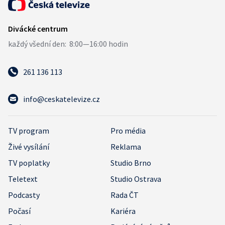
261 136 113
info@ceskatelevize.cz
TV program
Pro média
Živé vysílání
Reklama
TV poplatky
Studio Brno
Teletext
Studio Ostrava
Podcasty
Rada ČT
Počasí
Kariéra