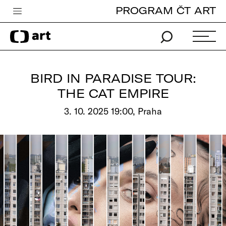
PROGRAM ČT ART
Česká televize
Zpravodajství
Sport
BIRD IN PARADISE TOUR:
iVysílání
THE CAT EMPIRE
TV program
3. 10. 2025 19:00, Praha
Pro děti
edu
Vše o ČT