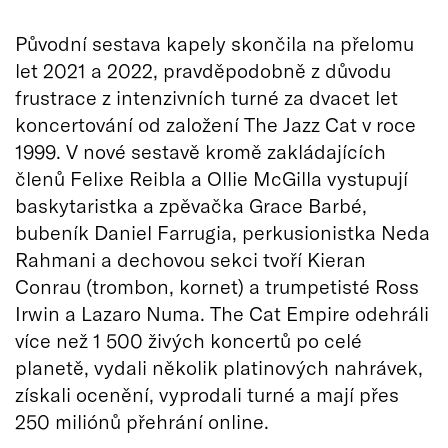
Původní sestava kapely skončila na přelomu
let 2021 a 2022, pravděpodobně z důvodu
frustrace z intenzivních turné za dvacet let
koncertování od založení The Jazz Cat v roce
1999. V nové sestavě kromě zakládajících
členů Felixe Reibla a Ollie McGilla vystupují
baskytaristka a zpěvačka Grace Barbé,
bubeník Daniel Farrugia, perkusionistka Neda
Rahmani a dechovou sekci tvoří Kieran
Conrau (trombon, kornet) a trumpetisté Ross
Irwin a Lazaro Numa. The Cat Empire odehráli
více než 1 500 živých koncertů po celé
planetě, vydali několik platinových nahrávek,
získali ocenění, vyprodali turné a mají přes
250 miliónů přehrání online.