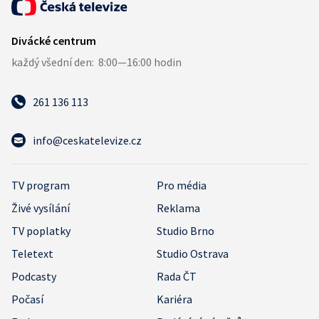
261 136 113
info@ceskatelevize.cz
TV program
Pro média
Živé vysílání
Reklama
TV poplatky
Studio Brno
Teletext
Studio Ostrava
Podcasty
Rada ČT
Počasí
Kariéra