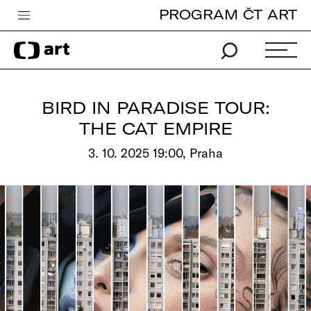
PROGRAM ČT ART
Česká televize
Zpravodajství
Sport
BIRD IN PARADISE TOUR:
iVysílání
THE CAT EMPIRE
TV program
3. 10. 2025 19:00, Praha
Pro děti
edu
Vše o ČT