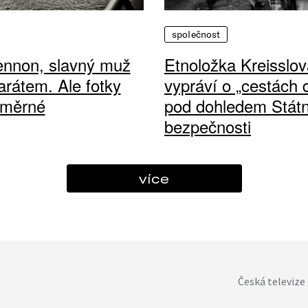
společnost
ennon, slavný muž
Etnoložka Kreisslov
arátem. Ale fotky
vypráví o „cestách
ůměrné
pod dohledem Státn
bezpečnosti
více
Česká televize 