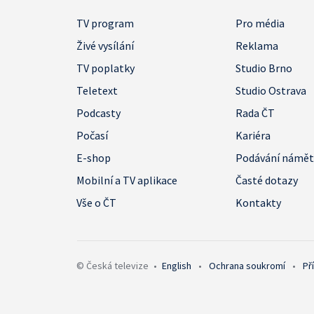
TV program
Pro média
Živé vysílání
Reklama
TV poplatky
Studio Brno
Teletext
Studio Ostrava
Podcasty
Rada ČT
Počasí
Kariéra
E-shop
Podávání námě
Mobilní a TV aplikace
Časté dotazy
Vše o ČT
Kontakty
© Česká televize
•
English
•
Ochrana soukromí
•
Př