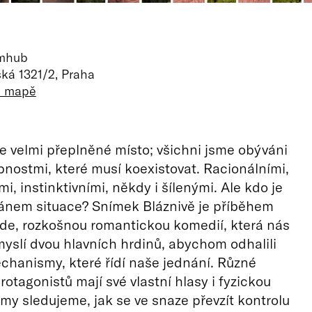
lmhub
ká 1321/2, Praha
a mapě
e velmi přeplněné místo; všichni jsme obýváni
ostmi, které musí koexistovat. Racionálními,
i, instinktivními, někdy i šílenými. Ale kdo je
ánem situace? Snímek Bláznivě je příběhem
de, rozkošnou romantickou komedií, která nás
yslí dvou hlavních hrdinů, abychom odhalili
hanismy, které řídí naše jednání. Různé
rotagonistů mají své vlastní hlasy i fyzickou
my sledujeme, jak se ve snaze převzít kontrolu