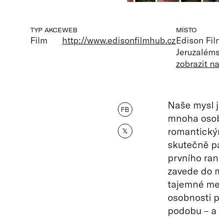
TYP AKCE
WEB
MÍSTO
Film
http://www.edisonfilmhub.cz
Edison Fi
Jeruzaléms
zobrazit n
Naše mysl j
FB
mnoha osobn
romantickým
𝕏
skutečně p
prvního ran
zavede do m
tajemné mec
osobnosti p
podobu – a 