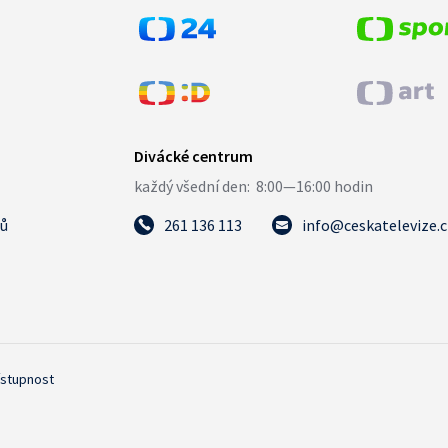
tů
261 136 113
info@ceskatelevize.
ístupnost