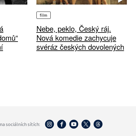
film
á
Nebe, peklo, Český ráj.
 domů“
Nová komedie zachycuje
í
svéráz českých dovolených
na sociálních sítích: