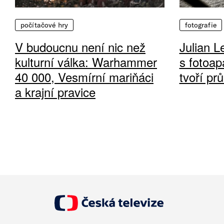
počítačové hry
fotografie
V budoucnu není nic než
Julian L
kulturní válka: Warhammer
s fotoap
40 000, Vesmírní mariňáci
tvoří pr
a krajní pravice