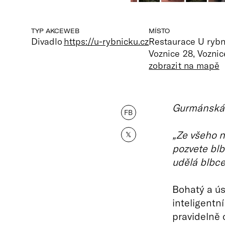
TYP AKCE
WEB
MÍSTO
Divadlo
https://u-rybnicku.cz
Restaurace U rybn
Voznice 28, Voznic
zobrazit na mapě
Gurmánská 
FB
„Ze všeho n
𝕏
pozvete blb
udělá blbce
Bohatý a ús
inteligentn
pravidelně 