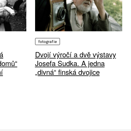
fotografie
á
Dvojí výročí a dvě výstavy
 domů“
Josefa Sudka. A jedna
í
„divná“ finská dvojice