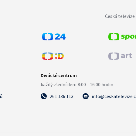
Česká televize 
tů
261 136 113
info@ceskatelevize.