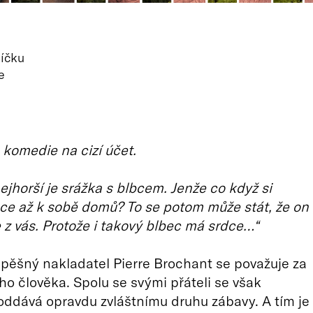
íčku
e
komedie na cizí účet.
ejhorší je srážka s blbcem. Jenže co když si
ce až k sobě domů? To se potom může stát, že on
 z vás. Protože i takový blbec má srdce…“
pěšný nakladatel Pierre Brochant se považuje za
ího člověka. Spolu se svými přáteli se však
oddává opravdu zvláštnímu druhu zábavy. A tím je