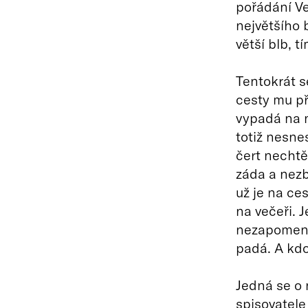
pořádání V
největšího 
větší blb, t
Tentokrát se
cesty mu př
vypadá na 
totiž nesne
čert nechtě
záda a nezb
už je na ce
na večeři. J
nezapomene
padá. A kdo
Jedná se o 
spisovatele