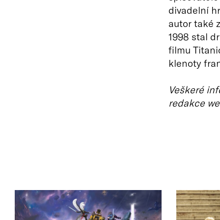
divadelní h
autor také z
1998 stal d
filmu Titan
klenoty fra
Veškeré inf
redakce we