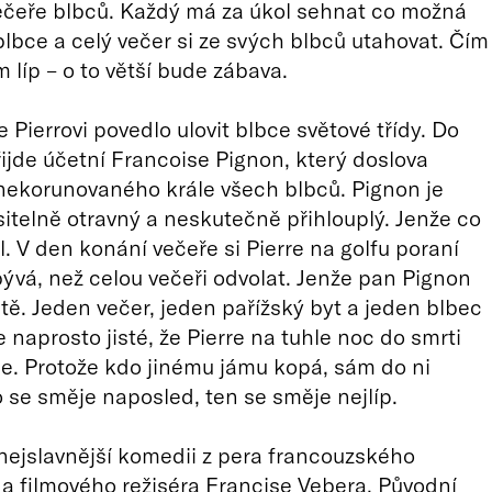
ečeře blbců. Každý má za úkol sehnat co možná
blbce a celý večer si ze svých blbců utahovat. Čím
ím líp – o to větší bude zábava.
 Pierrovi povedlo ulovit blbce světové třídy. Do
ijde účetní Francoise Pignon, který doslova
nekorunovaného krále všech blbců. Pignon je
sitelně otravný a neskutečně přihlouplý. Jenže co
l. V den konání večeře si Pierre na golfu poraní
ývá, než celou večeři odvolat. Jenže pan Pignon
stě. Jeden večer, jeden pařížský byt a jeden blbec
e naprosto jisté, že Pierre na tuhle noc do smrti
. Protože kdo jinému jámu kopá, sám do ni
 se směje naposled, ten se směje nejlíp.
nejslavnější komedii z pera francouzského
 a filmového režiséra Francise Vebera. Původní