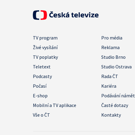
TV program
Pro média
Živé vysílání
Reklama
TV poplatky
Studio Brno
Teletext
Studio Ostrava
Podcasty
Rada ČT
Počasí
Kariéra
E-shop
Podávání námě
Mobilní a TV aplikace
Časté dotazy
Vše o ČT
Kontakty