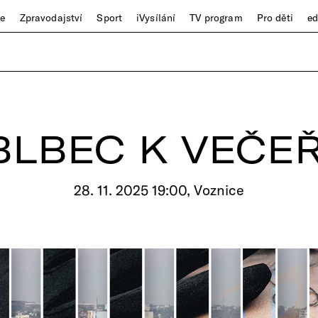
ze
Zpravodajství
Sport
iVysílání
TV program
Pro děti
e
BLBEC K VEČEŘ
28. 11. 2025 19:00, Voznice