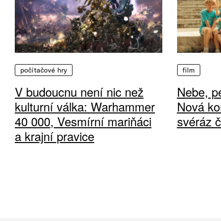
počítačové hry
film
V budoucnu není nic než
Nebe, pe
kulturní válka: Warhammer
Nová ko
40 000, Vesmírní mariňáci
svéráz 
a krajní pravice