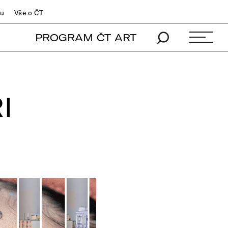
du
Vše o ČT
PROGRAM ČT ART
I