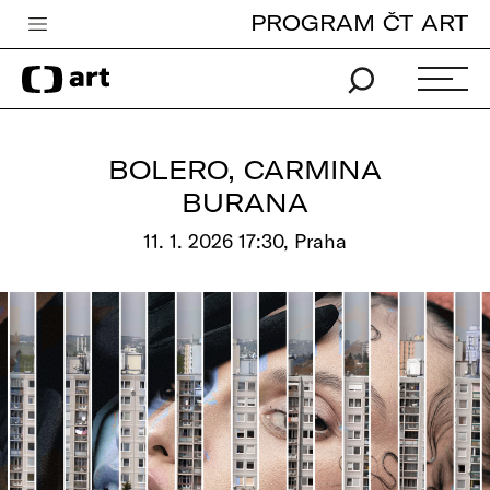
PROGRAM ČT ART
Česká televize
Zpravodajství
Sport
BOLERO, CARMINA
iVysílání
BURANA
TV program
11. 1. 2026 17:30, Praha
Pro děti
edu
Vše o ČT