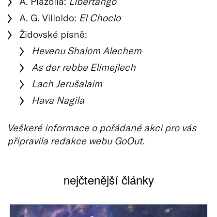
A. Piazolla:
Libertango
A. G. Villoldo:
El Choclo
Židovské písně:
Hevenu Shalom Alechem
As der rebbe Elimejlech
Lach Jerušalaim
Hava Nagila
Veškeré informace o pořádané akci pro vás
připravila redakce webu GoOut.
nejčtenější články