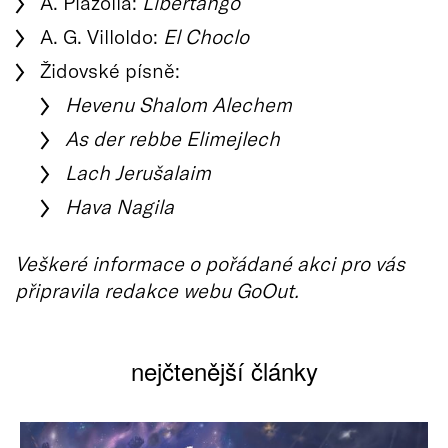
A. Piazolla:
Libertango
A. G. Villoldo:
El Choclo
Židovské písně:
Hevenu Shalom Alechem
As der rebbe Elimejlech
Lach Jerušalaim
Hava Nagila
Veškeré informace o pořádané akci pro vás
připravila redakce webu GoOut.
nejčtenější články