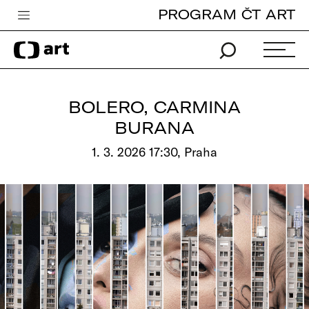
PROGRAM ČT ART
Česká televize
Zpravodajství
Sport
BOLERO, CARMINA
iVysílání
BURANA
TV program
1. 3. 2026 17:30, Praha
Pro děti
edu
Vše o ČT