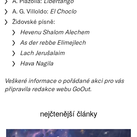
A. Piazolla:
Libertango
A. G. Villoldo:
El Choclo
Židovské písně:
Hevenu Shalom Alechem
As der rebbe Elimejlech
Lach Jerušalaim
Hava Nagila
Veškeré informace o pořádané akci pro vás
připravila redakce webu GoOut.
nejčtenější články