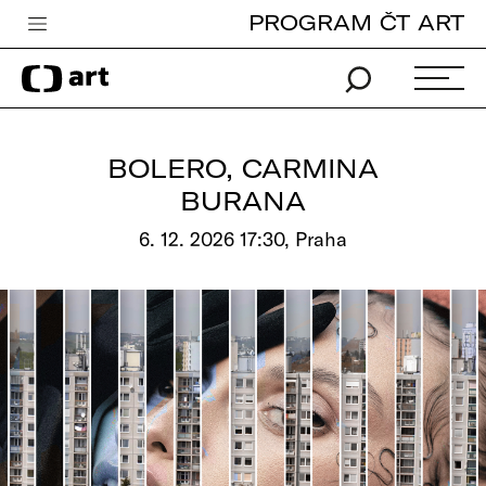
PROGRAM ČT ART
Česká televize
Zpravodajství
Sport
BOLERO, CARMINA
iVysílání
BURANA
TV program
6. 12. 2026 17:30, Praha
Pro děti
edu
Vše o ČT