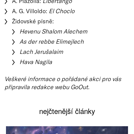
A. Piazolla:
Libertango
A. G. Villoldo:
El Choclo
Židovské písně:
Hevenu Shalom Alechem
As der rebbe Elimejlech
Lach Jerušalaim
Hava Nagila
Veškeré informace o pořádané akci pro vás
připravila redakce webu GoOut.
nejčtenější články