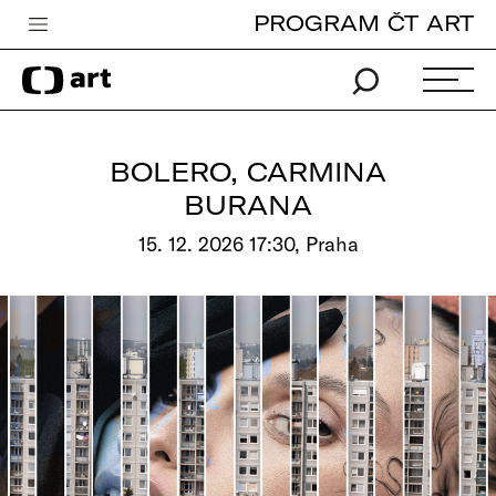
PROGRAM ČT ART
Česká televize
Zpravodajství
Sport
BOLERO, CARMINA
iVysílání
BURANA
TV program
15. 12. 2026 17:30, Praha
Pro děti
edu
Vše o ČT