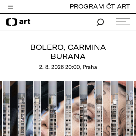
PROGRAM ČT ART
Česká televize
Zpravodajství
Sport
BOLERO, CARMINA
iVysílání
BURANA
TV program
2. 8. 2026 20:00, Praha
Pro děti
edu
Vše o ČT