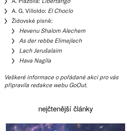
A. Piazolla:
Libertango
A. G. Villoldo:
El Choclo
Židovské písně:
Hevenu Shalom Alechem
As der rebbe Elimejlech
Lach Jerušalaim
Hava Nagila
Veškeré informace o pořádané akci pro vás
připravila redakce webu GoOut.
nejčtenější články