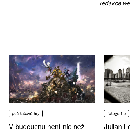
redakce we
počítačové hry
fotografie
V budoucnu není nic než
Julian L