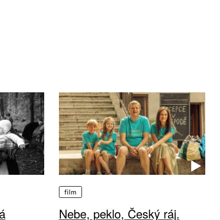
film
á
Nebe, peklo, Český ráj.