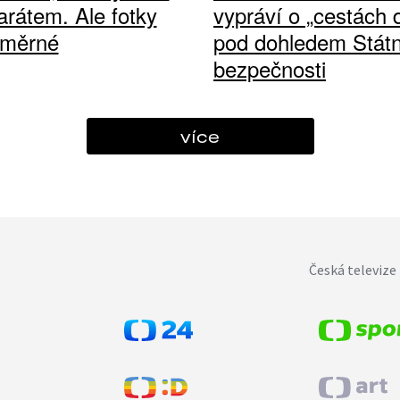
arátem. Ale fotky
vypráví o „cestách
ůměrné
pod dohledem Státn
bezpečnosti
více
Česká televize 