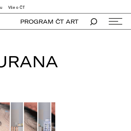
du
Vše o ČT
PROGRAM ČT ART
BURANA