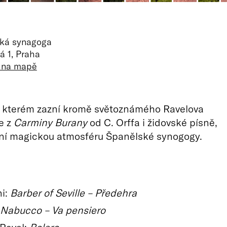
ká synagoga
á 1, Praha
t na mapě
a kterém zazní kromě světoznámého Ravelova
e z
Carminy Burany
od C. Orffa i židovské písně,
ní magickou atmosféru Španělské synogogy.
ni:
Barber of Seville – Předehra
Nabucco – Va pensiero