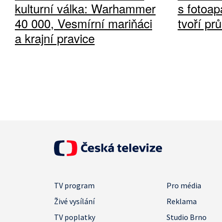
kulturní válka: Warhammer
s fotoap
40 000, Vesmírní mariňáci
tvoří pr
a krajní pravice
TV program
Pro média
Živé vysílání
Reklama
TV poplatky
Studio Brno