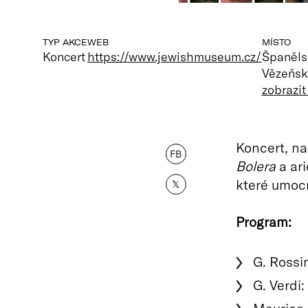
TYP AKCE
WEB
MÍSTO
Koncert
https://www.jewishmuseum.cz/
Španěls
Vězeňsk
zobrazi
Koncert, n
FB
Bolera
a ari
které umoc
𝕏
Program:
G. Rossi
G. Verdi: