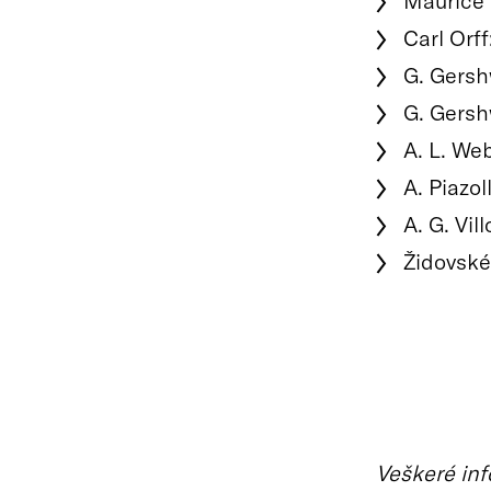
Maurice 
Carl Orff
G. Gersh
G. Gersh
A. L. We
A. Piazol
A. G. Vil
Židovské
Veškeré inf