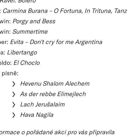
Ravel:
Bolero
:
Carmina Burana – O Fortuna, In Trituna, Tanz
win:
Porgy and Bess
win:
Summertime
ber:
Evita – Don't cry for me Argentina
la:
Libertango
loldo:
El Choclo
 písně:
Hevenu Shalom Alechem
As der rebbe Elimejlech
Lach Jerušalaim
Hava Nagila
ormace o pořádané akci pro vás připravila