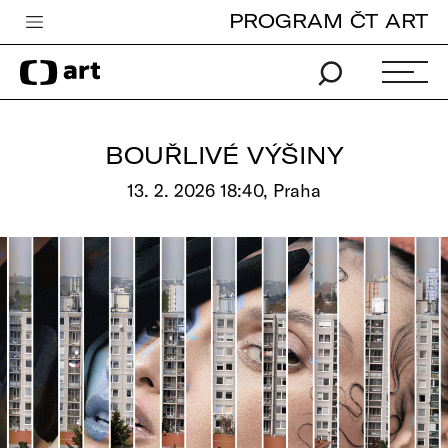
PROGRAM ČT ART
Česká televize
Zpravodajství
Sport
BOUŘLIVÉ VÝŠINY
iVysílání
13. 2. 2026 18:40, Praha
TV program
Pro děti
edu
Vše o ČT