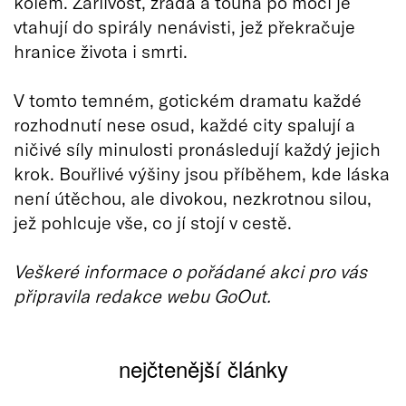
kolem. Žárlivost, zrada a touha po moci je
vtahují do spirály nenávisti, jež překračuje
hranice života i smrti.
V tomto temném, gotickém dramatu každé
rozhodnutí nese osud, každé city spalují a
ničivé síly minulosti pronásledují každý jejich
krok. Bouřlivé výšiny jsou příběhem, kde láska
není útěchou, ale divokou, nezkrotnou silou,
jež pohlcuje vše, co jí stojí v cestě.
Veškeré informace o pořádané akci pro vás
připravila redakce webu GoOut.
nejčtenější články