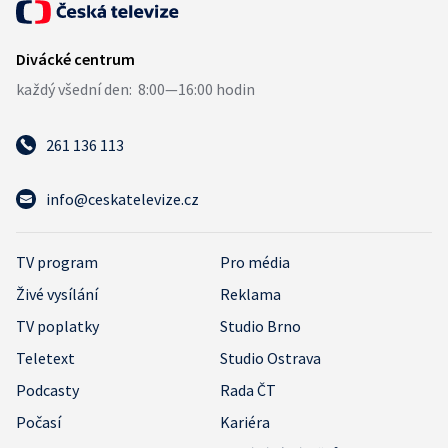
261 136 113
info@ceskatelevize.cz
TV program
Pro média
Živé vysílání
Reklama
TV poplatky
Studio Brno
Teletext
Studio Ostrava
Podcasty
Rada ČT
Počasí
Kariéra