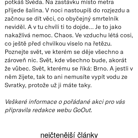
potkáš Švéda. Na zastávku místo metra
přijede šalina. V noci nastoupíš do rozjezdu a
začnou se dít věci, co obyčejný smrtelník
neviděl. A v tu chvíli ti to dojde… Je to jako
nakažlivá nemoc. Chaos. Ve vzduchu létá cosi,
co ještě před chvilkou viselo na řetězu.
Poznejte svět, ve kterém se děje všechno a
zároveň nic. Svět, kde všechno bude, akorát
že vůbec. Svět, kterému se říká: Brno. A jestli v
něm žijete, tak to ani nemusíte vypít vodu ze
Svratky, protože už ji máte taky.
Veškeré informace o pořádané akci pro vás
připravila redakce webu GoOut.
nejčtenější články