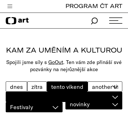
PROGRAM ČT ART
Česká televize
Zpravodajství
Sport
KAM ZA UMĚNÍM A KULTUROU
iVysílání
Spojili jsme síly s
GoOut
. Ten vám zde přináší své
TV program
pozvánky na nejrůznější akce
Pro děti
edu
dnes
zítra
tento víkend
Vše o ČT
novinky
Festivaly