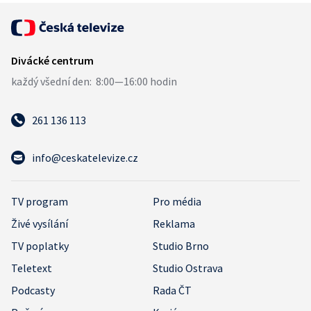
261 136 113
info@ceskatelevize.cz
TV program
Pro média
Živé vysílání
Reklama
TV poplatky
Studio Brno
Teletext
Studio Ostrava
Podcasty
Rada ČT