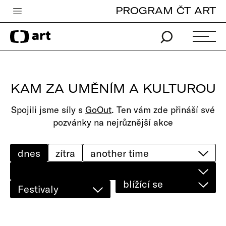
PROGRAM ČT ART
Česká televize
Zpravodajství
Sport
KAM ZA UMĚNÍM A KULTUROU
iVysílání
Spojili jsme síly s
GoOut
. Ten vám zde přináší své
TV program
pozvánky na nejrůznější akce
Pro děti
edu
dnes
zítra
Vše o ČT
blížící se
Festivaly