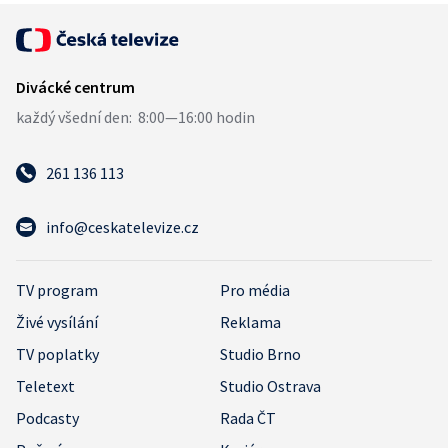
261 136 113
info@ceskatelevize.cz
TV program
Pro média
Živé vysílání
Reklama
TV poplatky
Studio Brno
Teletext
Studio Ostrava
Podcasty
Rada ČT