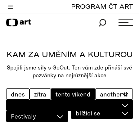
PROGRAM ČT ART
Česká televize
Zpravodajství
Sport
KAM ZA UMĚNÍM A KULTUROU
iVysílání
Spojili jsme síly s
GoOut
. Ten vám zde přináší své
TV program
pozvánky na nejrůznější akce
Pro děti
edu
dnes
zítra
tento víkend
Vše o ČT
blížící se
Festivaly