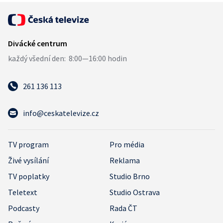
261 136 113
info@ceskatelevize.cz
TV program
Pro média
Živé vysílání
Reklama
TV poplatky
Studio Brno
Teletext
Studio Ostrava
Podcasty
Rada ČT