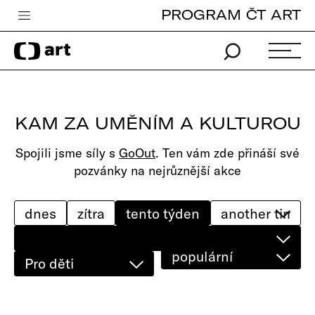
PROGRAM ČT ART
Česká televize
Zpravodajství
Sport
KAM ZA UMĚNÍM A KULTUROU
iVysílání
Spojili jsme síly s
GoOut
. Ten vám zde přináší své
TV program
pozvánky na nejrůznější akce
Pro děti
edu
dnes
zítra
tento týden
Vše o ČT
populární
Pro děti