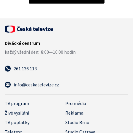
261 136 113
info@ceskatelevize.cz
TV program
Pro média
Živé vysílání
Reklama
TV poplatky
Studio Brno
Teletext
Studio Ostrava