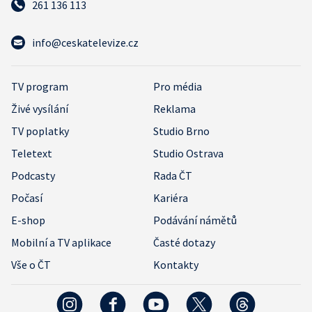
261 136 113
info@ceskatelevize.cz
TV program
Pro média
Živé vysílání
Reklama
TV poplatky
Studio Brno
Teletext
Studio Ostrava
Podcasty
Rada ČT
Počasí
Kariéra
E-shop
Podávání námětů
Mobilní a TV aplikace
Časté dotazy
Vše o ČT
Kontakty