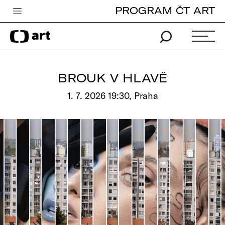
PROGRAM ČT ART
Česká televize
Zpravodajství
Sport
BROUK V HLAVĚ
iVysílání
1. 7. 2026 19:30, Praha
TV program
Pro děti
edu
Vše o ČT