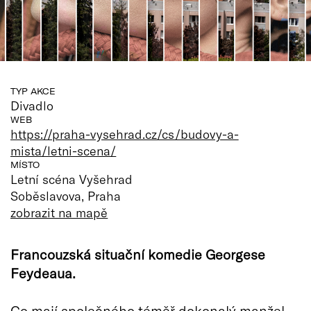
TYP AKCE
Divadlo
WEB
https://praha-vysehrad.cz/cs/budovy-a-
mista/letni-scena/
MÍSTO
Letní scéna Vyšehrad
Soběslavova, Praha
zobrazit na mapě
Francouzská situační komedie Georgese
Feydeaua.
Co mají společného téměř dokonalý manžel