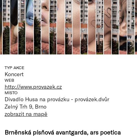
TYP AKCE
Koncert
WEB
http://www.provazek.cz
MÍSTO
Divadlo Husa na provázku - provázek.dvůr
Zelný Trh 9, Brno
zobrazit na mapě
Brněnská písňová avantgarda, ars poetica