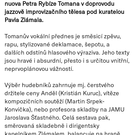
nuova Petra Rybíze Tomana v doprovodu
jazzově improvizačního tělesa pod kuratelou
Pavla Zlámala.
Tomanův vokální přednes je směsicí zpěvu,
rapu, stylizované deklamace, šepotu, a
dalších odstínů hlasového výraziva. Jeho texty
jsou hravé i absurdní, přesto i s určitou vnitřní,
neprvoplánovou vážností.
Výběr hudebníků zahrnuje mj. čerstvého
držitele ceny Anděl (Kristián Kuruc), vítěze
kompozičních soutěží (Martin Srpek-
Konvička), nebo profesora skladby na JAMU
Jaroslava Šťastného. Celá sestava pak,
směrovaná skladebně i dirigentsky
kapelníkem Zlámalem, balancuje na hraně