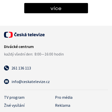
více
261 136 113
info@ceskatelevize.cz
TV program
Pro média
Živé vysílání
Reklama