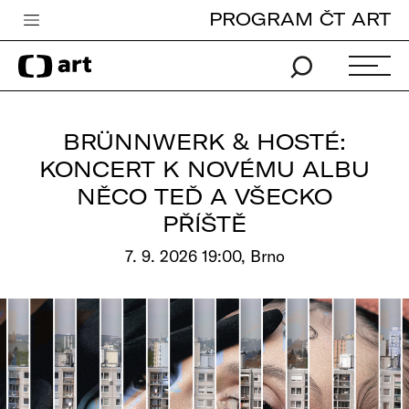
PROGRAM ČT ART
Česká televize
Zpravodajství
Sport
BRÜNNWERK & HOSTÉ:
iVysílání
KONCERT K NOVÉMU ALBU
NĚCO TEĎ A VŠECKO
TV program
PŘÍŠTĚ
Pro děti
7. 9. 2026 19:00, Brno
edu
Vše o ČT