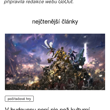
připravila redakce webu GoOut.
nejčtenější články
počítačové hry
V budoucnu není nic než kulturní