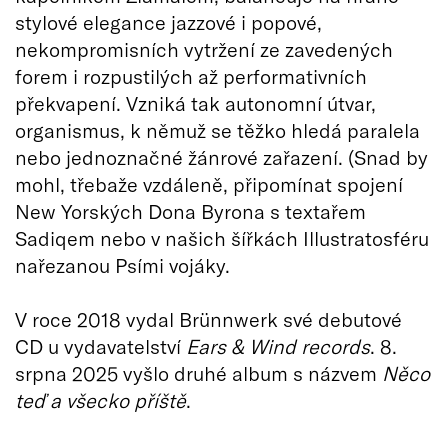
stylové elegance jazzové i popové,
nekompromisních vytržení ze zavedených
forem i rozpustilých až performativních
překvapení. Vzniká tak autonomní útvar,
organismus, k němuž se těžko hledá paralela
nebo jednoznačné žánrové zařazení. (Snad by
mohl, třebaže vzdáleně, připomínat spojení
New Yorských Dona Byrona s textařem
Sadiqem nebo v našich šířkách Illustratosféru
nařezanou Psími vojáky.
V roce 2018 vydal Brünnwerk své debutové
CD u vydavatelství
Ears & Wind records
. 8.
srpna 2025 vyšlo druhé album s názvem
Něco
teď a všecko příště
.