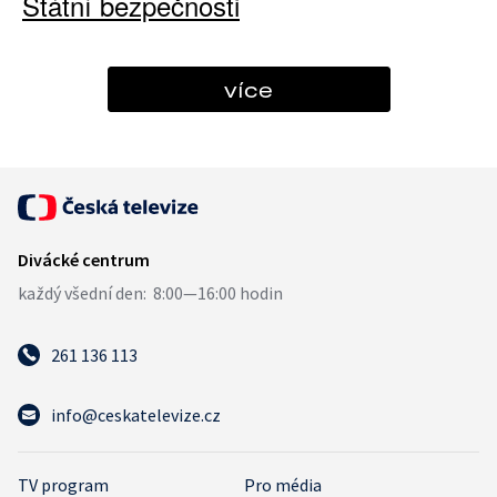
Státní bezpečnosti
více
261 136 113
info@ceskatelevize.cz
TV program
Pro média