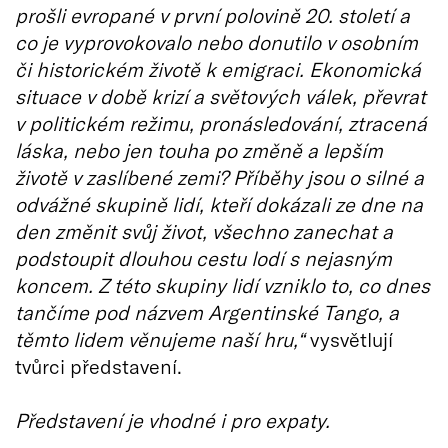
prošli evropané v první polovině 20. století a
co je vyprovokovalo nebo donutilo v osobním
či historickém životě k emigraci. Ekonomická
situace v době krizí a světových válek, převrat
v politickém režimu, pronásledování, ztracená
láska, nebo jen touha po změně a lepším
životě v zaslíbené zemi? Příběhy jsou o silné a
odvážné skupině lidí, kteří dokázali ze dne na
den změnit svůj život, všechno zanechat a
podstoupit dlouhou cestu lodí s nejasným
koncem. Z této skupiny lidí vzniklo to, co dnes
tančíme pod názvem Argentinské Tango, a
těmto lidem věnujeme naší hru,“
vysvětlují
tvůrci představení.
Představení je vhodné i pro expaty.