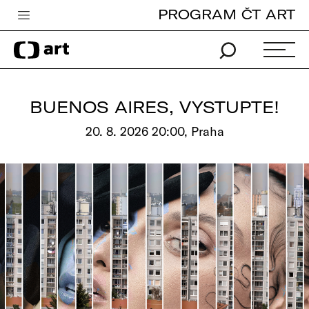
PROGRAM ČT ART
Česká televize
Zpravodajství
Sport
BUENOS AIRES, VYSTUPTE!
iVysílání
20. 8. 2026 20:00, Praha
TV program
Pro děti
edu
Vše o ČT