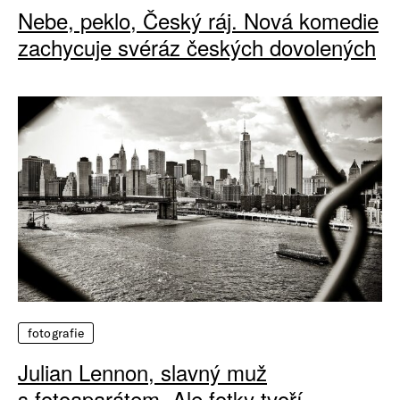
Nebe, peklo, Český ráj. Nová komedie
zachycuje svéráz českých dovolených
fotografie
Julian Lennon, slavný muž
s fotoaparátem. Ale fotky tvoří