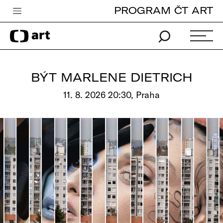
PROGRAM ČT ART
Česká televize
Zpravodajství
Sport
BÝT MARLENE DIETRICH
iVysílání
11. 8. 2026 20:30, Praha
TV program
Pro děti
edu
Vše o ČT