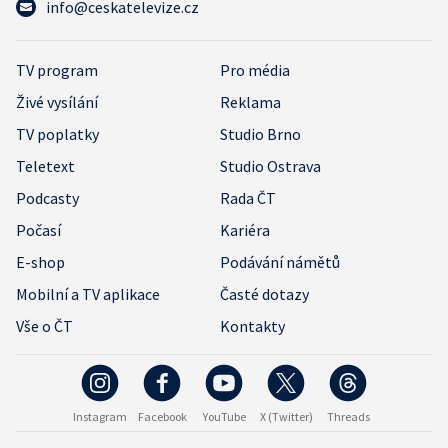
info@ceskatelevize.cz
TV program
Pro média
Živé vysílání
Reklama
TV poplatky
Studio Brno
Teletext
Studio Ostrava
Podcasty
Rada ČT
Počasí
Kariéra
E-shop
Podávání námětů
Mobilní a TV aplikace
Časté dotazy
Vše o ČT
Kontakty
Instagram
Facebook
YouTube
X (Twitter)
Threads