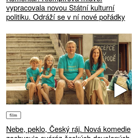
vypracovala novou Státní kulturní
politiku. Odráží se v ní nové pořádky
film
Nebe, peklo, Český ráj. Nová komedie
zachycuje svéráz českých dovolených