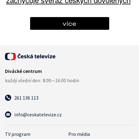
více
261 136 113
info@ceskatelevize.cz
TV program
Pro média