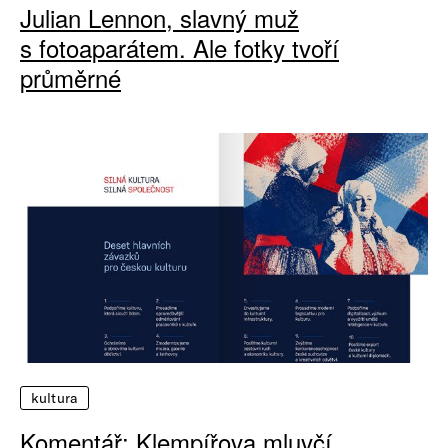
Julian Lennon, slavný muž
s fotoaparátem. Ale fotky tvoří
průměrné
kultura
Komentář: Klempířova mluvčí