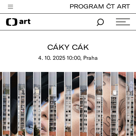
PROGRAM ČT ART
Česká televize
Zpravodajství
Sport
CÁKY CÁK
iVysílání
4. 10. 2025 10:00, Praha
TV program
Pro děti
edu
Vše o ČT