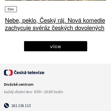
film
Nebe, peklo, Český ráj. Nová komedie
zachycuje svéráz českých dovolených
více
261 136 113