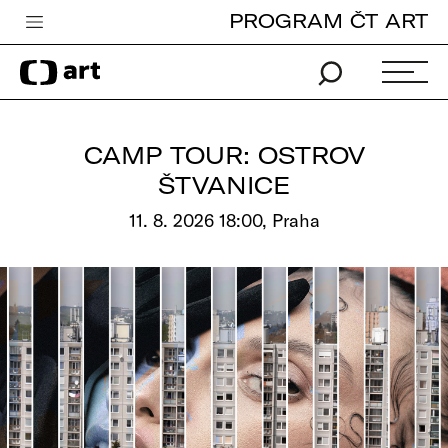
PROGRAM ČT ART
Česká televize
Zpravodajství
Sport
CAMP TOUR: OSTROV
iVysílání
ŠTVANICE
TV program
11. 8. 2026 18:00, Praha
Pro děti
edu
Vše o ČT