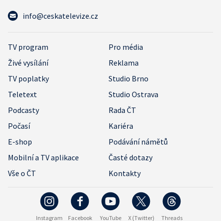
info@ceskatelevize.cz
TV program
Pro média
Živé vysílání
Reklama
TV poplatky
Studio Brno
Teletext
Studio Ostrava
Podcasty
Rada ČT
Počasí
Kariéra
E-shop
Podávání námětů
Mobilní a TV aplikace
Časté dotazy
Vše o ČT
Kontakty
Instagram
Facebook
YouTube
X (Twitter)
Threads