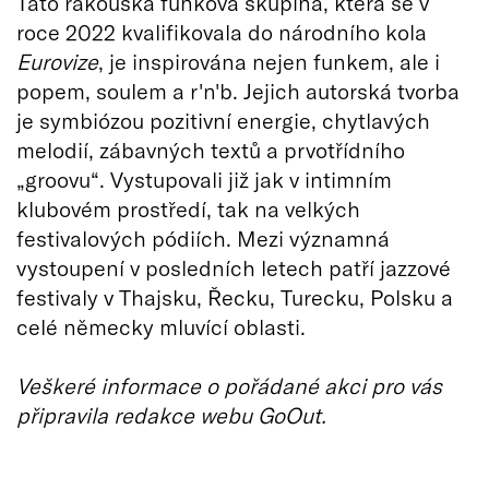
Tato rakouská funková skupina, která se v
roce 2022 kvalifikovala do národního kola
Eurovize
, je inspirována nejen funkem, ale i
popem, soulem a r'n'b. Jejich autorská tvorba
je symbiózou pozitivní energie, chytlavých
melodií, zábavných textů a prvotřídního
„groovu“. Vystupovali již jak v intimním
klubovém prostředí, tak na velkých
festivalových pódiích. Mezi významná
vystoupení v posledních letech patří jazzové
festivaly v Thajsku, Řecku, Turecku, Polsku a
celé německy mluvící oblasti.
Veškeré informace o pořádané akci pro vás
připravila redakce webu GoOut.