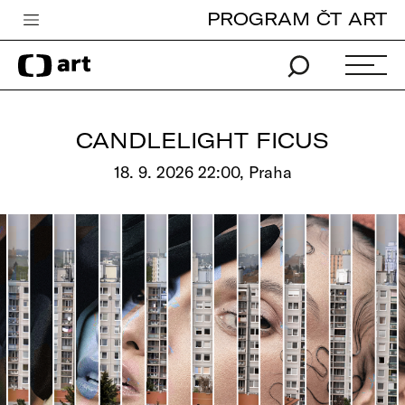
PROGRAM ČT ART
Česká televize
Zpravodajství
Sport
CANDLELIGHT FICUS
iVysílání
18. 9. 2026 22:00, Praha
TV program
Pro děti
edu
Vše o ČT