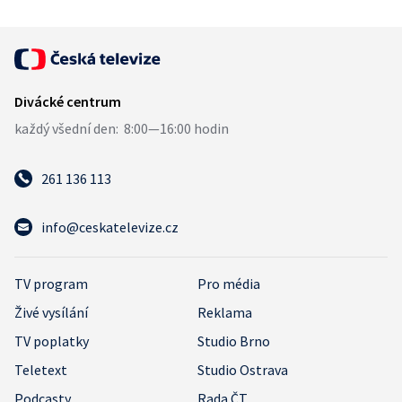
261 136 113
info@ceskatelevize.cz
TV program
Pro média
Živé vysílání
Reklama
TV poplatky
Studio Brno
Teletext
Studio Ostrava
Podcasty
Rada ČT