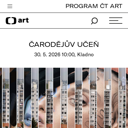
PROGRAM ČT ART
Česká televize
Zpravodajství
Sport
ČARODĚJŮV UČEŇ
iVysílání
30. 5. 2026 10:00, Kladno
TV program
Pro děti
edu
Vše o ČT