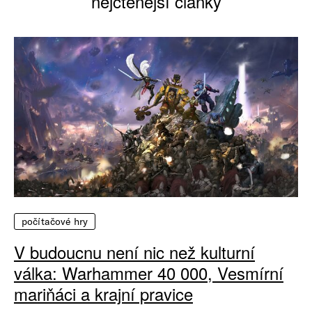
nejčtenější články
počítačové hry
V budoucnu není nic než kulturní
válka: Warhammer 40 000, Vesmírní
mariňáci a krajní pravice