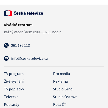
261 136 113
info@ceskatelevize.cz
TV program
Pro média
Živé vysílání
Reklama
TV poplatky
Studio Brno
Teletext
Studio Ostrava
Podcasty
Rada ČT