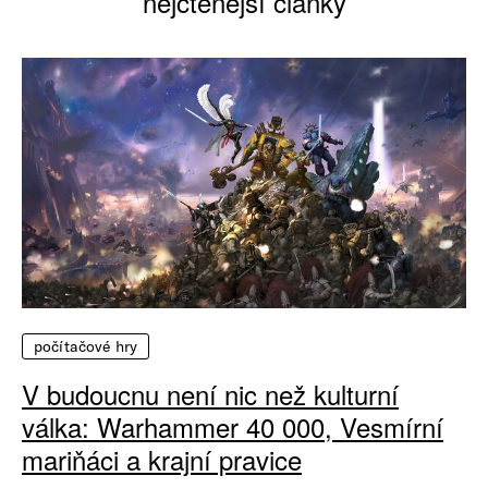
nejčtenější články
počítačové hry
V budoucnu není nic než kulturní
válka: Warhammer 40 000, Vesmírní
mariňáci a krajní pravice