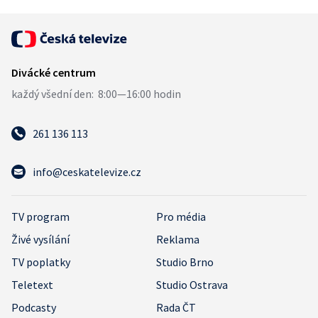
261 136 113
info@ceskatelevize.cz
TV program
Pro média
Živé vysílání
Reklama
TV poplatky
Studio Brno
Teletext
Studio Ostrava
Podcasty
Rada ČT