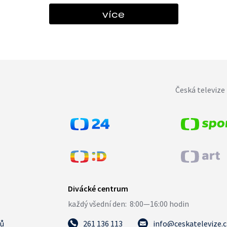
více
Česká televize 
tů
261 136 113
info@ceskatelevize.