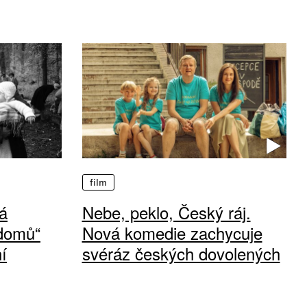
film
á
Nebe, peklo, Český ráj.
 domů“
Nová komedie zachycuje
í
svéráz českých dovolených