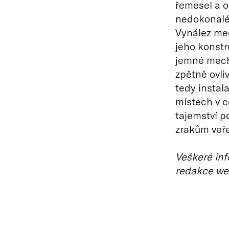
řemesel a o
nedokonalé,
Vynález me
jeho konstr
jemné mecha
zpětně ovli
tedy instal
místech v c
tajemství p
zrakům veře
Veškeré inf
redakce we