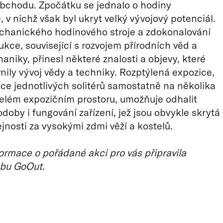
bchodu. Zpočátku se jednalo o hodiny
 v nichž však byl ukryt velký vývojový potenciál.
chanického hodinového stroje a zdokonalování
ukce, související s rozvojem přírodních věd a
niky, přinesl některé znalosti a objevy, které
vnily vývoj vědy a techniky. Rozptýlená expozice,
ace jednotlivých solitérů samostatně na několika
elém expozičním prostoru, umožňuje odhalit
odoby i fungování zařízení, jež jsou obvykle skrytá
jnosti za vysokými zdmi věží a kostelů.
ormace o pořádané akci pro vás připravila
bu GoOut.