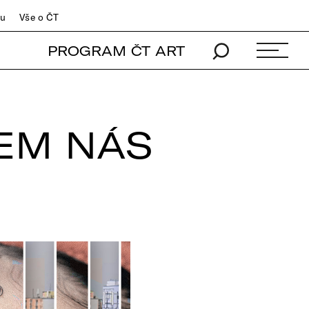
du
Vše o ČT
PROGRAM ČT ART
EM NÁS