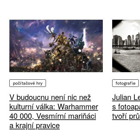
počítačové hry
fotografie
V budoucnu není nic než
Julian L
kulturní válka: Warhammer
s fotoap
40 000, Vesmírní mariňáci
tvoří pr
a krajní pravice