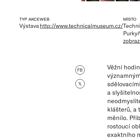
TYP AKCE
WEB
MÍSTO
Výstava
http://www.technicalmuseum.cz/
Techn
Purkyň
zobraz
Věžní hodin
FB
významnými 
sdělovacími
𝕏
a slyšitelno
neodmyslite
klášterů, a 
měnilo. Přib
rostoucí ob
exaktního m