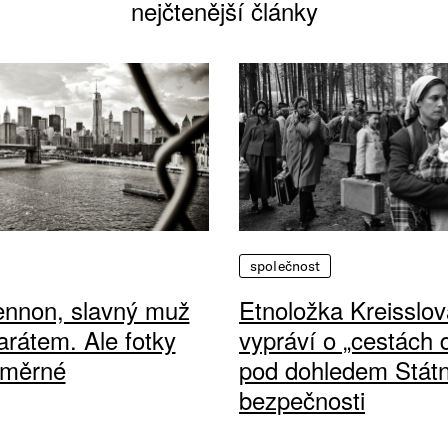
nejčtenější články
společnost
ennon, slavný muž
Etnoložka Kreisslov
arátem. Ale fotky
vypráví o „cestách
ůměrné
pod dohledem Státn
bezpečnosti