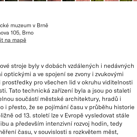
ické muzeum v Brně
ova 105, Brno
it na mapě
ové stroje byly v dobách vzdálených i nedávných
optickými a ve spojení se zvony i zvukovými
 prostředky pro všechen lid v okruhu viditelnosti
sti. Tato technická zařízení byla a jsou po staletí
lnou součástí městské architektury, hradů i
to i přesto, že se pojímání času v průběhu historie
ližně od 13. století lze v Evropě vysledovat stále
libu a především intenzivní rozvoj hodin, tedy
ěření času, v souvislosti s rozkvětem měst,