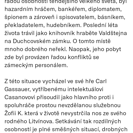
řadou osobností tehdejšího velkého světa, byl
hazardním hráčem, bankéřem, diplomatem,
špionem a zároveň i spisovatelem, básníkem,
překladatelem, hudebníkem. Poslední léta
života trávil jako knihovník hraběte Valdštejna
na Duchcovském zámku. O tomto místě
mnoho dobrého neřekl. Naopak, jeho pobyt
zde byl provázen řadou konfliktů se
zámeckým personálem.
Z této situace vycházel ve své hře Carl
Gassauer, vytříbenému intelektuálovi
Casanovovi přisoudil jako hlavního proti i
spoluhráče prostou nevzdělanou služebnou
Žofii K. která v životě nevystrčila nos ze svého
rodného Litvínova. Setkávání tak rozdílných
osobností je plné směšných situací, drobných