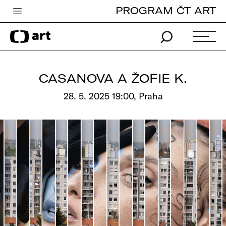
PROGRAM ČT ART
Česká televize
Zpravodajství
Sport
CASANOVA A ŽOFIE K.
iVysílání
28. 5. 2025 19:00, Praha
TV program
Pro děti
edu
Vše o ČT