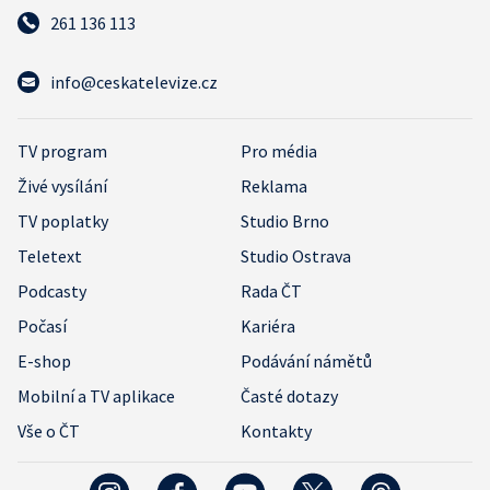
261 136 113
info@ceskatelevize.cz
TV program
Pro média
Živé vysílání
Reklama
TV poplatky
Studio Brno
Teletext
Studio Ostrava
Podcasty
Rada ČT
Počasí
Kariéra
E-shop
Podávání námětů
Mobilní a TV aplikace
Časté dotazy
Vše o ČT
Kontakty