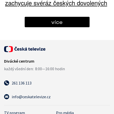
zachycuje svéráz českých dovolených
více
261 136 113
info@ceskatelevize.cz
TV program
Pro média