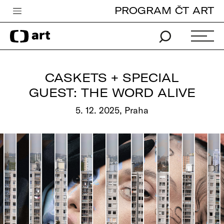
PROGRAM ČT ART
Česká televize
Zpravodajství
Sport
CASKETS + SPECIAL
iVysílání
GUEST: THE WORD ALIVE
TV program
5. 12. 2025, Praha
Pro děti
edu
Vše o ČT