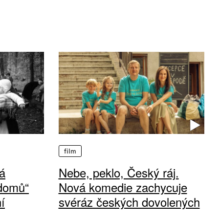
film
á
Nebe, peklo, Český ráj.
 domů“
Nová komedie zachycuje
í
svéráz českých dovolených