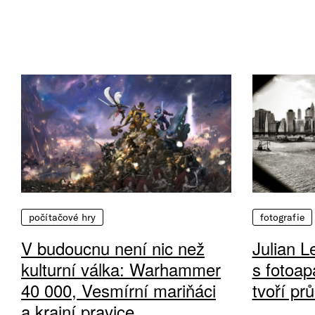
počítačové hry
fotografie
V budoucnu není nic než
Julian L
kulturní válka: Warhammer
s fotoap
40 000, Vesmírní mariňáci
tvoří pr
a krajní pravice