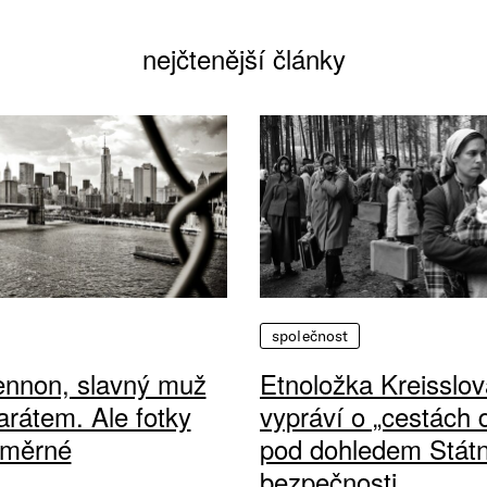
nejčtenější články
společnost
ennon, slavný muž
Etnoložka Kreisslov
arátem. Ale fotky
vypráví o „cestách
ůměrné
pod dohledem Státn
bezpečnosti