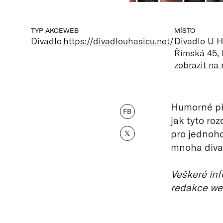
TYP AKCE
WEB
MÍSTO
Divadlo
https://divadlouhasicu.net/
Divadlo U H
Římská 45,
zobrazit na
Humorné pře
FB
jak tyto ro
pro jednoho
𝕏
mnoha diva
Veškeré inf
redakce we