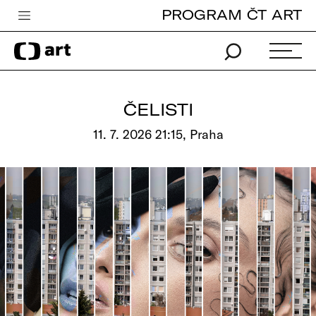
PROGRAM ČT ART
Česká televize
Zpravodajství
Sport
ČELISTI
iVysílání
11. 7. 2026 21:15, Praha
TV program
Pro děti
edu
Vše o ČT