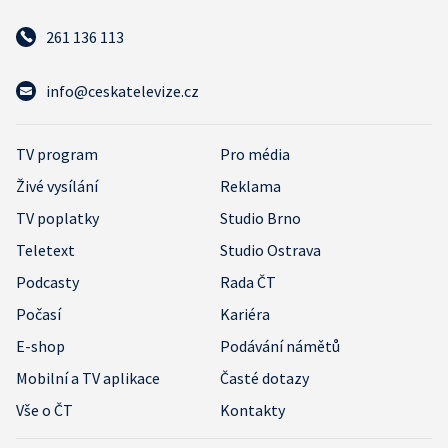
261 136 113
info@ceskatelevize.cz
TV program
Pro média
Živé vysílání
Reklama
TV poplatky
Studio Brno
Teletext
Studio Ostrava
Podcasty
Rada ČT
Počasí
Kariéra
E-shop
Podávání námětů
Mobilní a TV aplikace
Časté dotazy
Vše o ČT
Kontakty