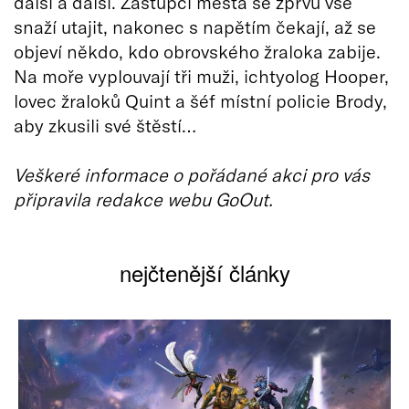
další a další. Zástupci města se zprvu vše
snaží utajit, nakonec s napětím čekají, až se
objeví někdo, kdo obrovského žraloka zabije.
Na moře vyplouvají tři muži, ichtyolog Hooper,
lovec žraloků Quint a šéf místní policie Brody,
aby zkusili své štěstí…
Veškeré informace o pořádané akci pro vás
připravila redakce webu GoOut.
nejčtenější články