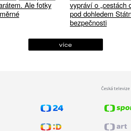
arátem. Ale fotky
vypráví o „cestách
ůměrné
pod dohledem Státn
bezpečnosti
více
Česká televize 