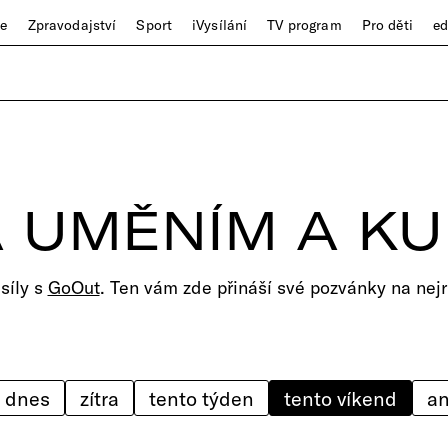
ze
Zpravodajství
Sport
iVysílání
TV program
Pro děti
e
 UMĚNÍM A K
 síly s
GoOut
. Ten vám zde přináší své pozvánky na nejr
dnes
zítra
tento týden
tento víkend