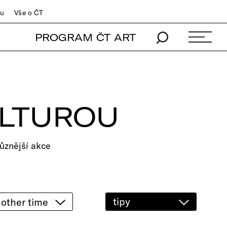
du
Vše o ČT
PROGRAM ČT ART
ULTUROU
ůznější akce
tipy