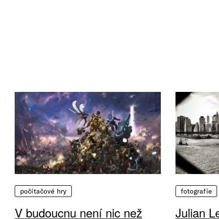
počítačové hry
fotografie
V budoucnu není nic než
Julian L