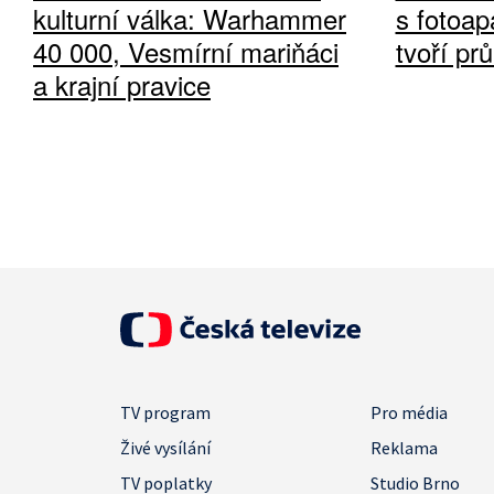
kulturní válka: Warhammer
s fotoap
40 000, Vesmírní mariňáci
tvoří pr
a krajní pravice
TV program
Pro média
Živé vysílání
Reklama
TV poplatky
Studio Brno