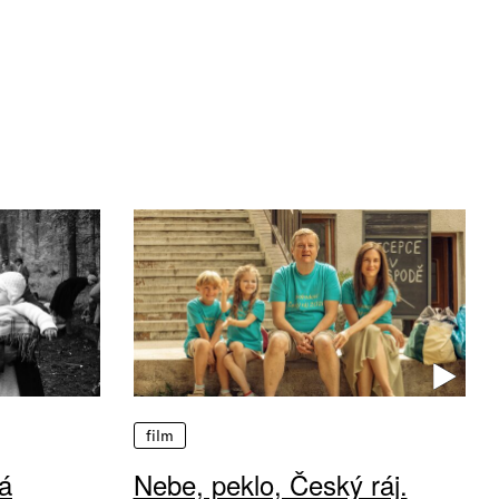
film
á
Nebe, peklo, Český ráj.