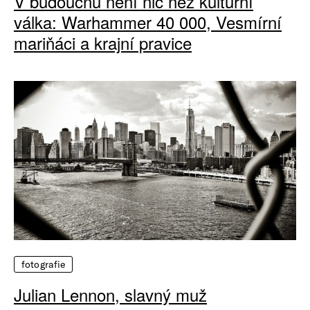
V budoucnu není nic než kulturní
válka: Warhammer 40 000, Vesmírní
mariňáci a krajní pravice
fotografie
Julian Lennon, slavný muž