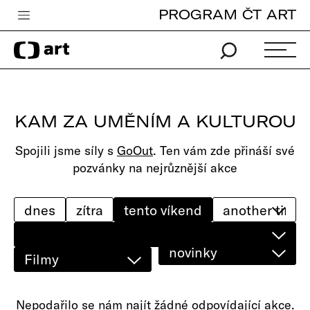
PROGRAM ČT ART
Česká televize
Zpravodajství
Sport
KAM ZA UMĚNÍM A KULTUROU
iVysílání
Spojili jsme síly s
GoOut
. Ten vám zde přináší své
TV program
pozvánky na nejrůznější akce
Pro děti
edu
dnes
zítra
tento víkend
Vše o ČT
novinky
Filmy
Nepodařilo se nám najít žádné odpovídající akce.