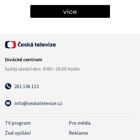
více
261 136 113
info@ceskatelevize.cz
TV program
Pro média
Živé vysílání
Reklama