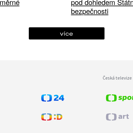
ůměrné
pod dohledem Státn
bezpečnosti
více
Česká televize 