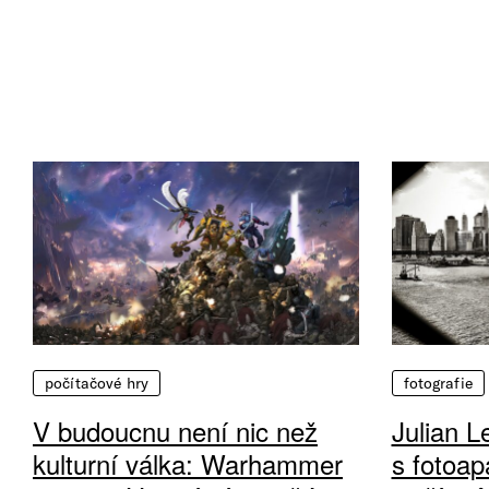
počítačové hry
fotografie
V budoucnu není nic než
Julian L
kulturní válka: Warhammer
s fotoap