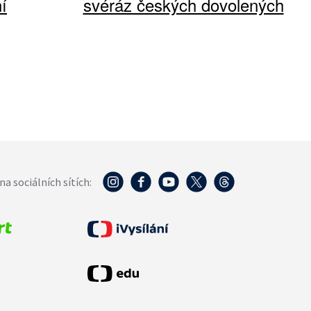
í
svéráz českých dovolených
na sociálních sítích: