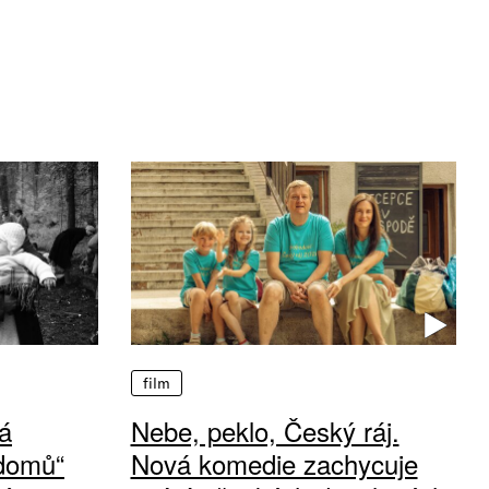
film
á
Nebe, peklo, Český ráj.
 domů“
Nová komedie zachycuje