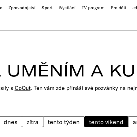
ze
Zpravodajství
Sport
iVysílání
TV program
Pro děti
e
 UMĚNÍM A K
 síly s
GoOut
. Ten vám zde přináší své pozvánky na nejr
dnes
zítra
tento týden
tento víkend