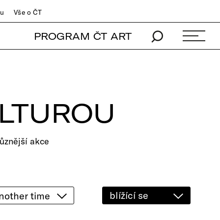
du
Vše o ČT
PROGRAM ČT ART
ULTUROU
ůznější akce
blížící se