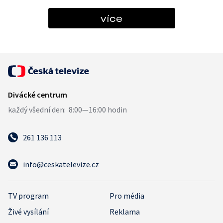
více
261 136 113
info@ceskatelevize.cz
TV program
Pro média
Živé vysílání
Reklama