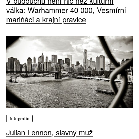
V budoucnu není nic než kulturní
válka: Warhammer 40 000, Vesmírní
mariňáci a krajní pravice
fotografie
Julian Lennon, slavný muž