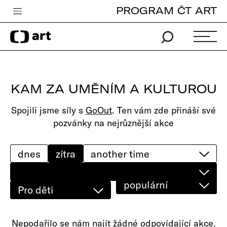
PROGRAM ČT ART
Česká televize
Zpravodajství
Sport
KAM ZA UMĚNÍM A KULTUROU
iVysílání
Spojili jsme síly s
GoOut
. Ten vám zde přináší své
TV program
pozvánky na nejrůznější akce
Pro děti
edu
dnes
zítra
Vše o ČT
populární
Pro děti
Nepodařilo se nám najít žádné odpovídající akce.