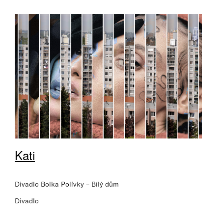
Kati
Divadlo Bolka Polívky – Bílý dům
Divadlo