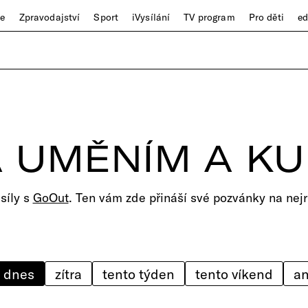
ze
Zpravodajství
Sport
iVysílání
TV program
Pro děti
e
 UMĚNÍM A K
 síly s
GoOut
. Ten vám zde přináší své pozvánky na nejr
dnes
zítra
tento týden
tento víkend