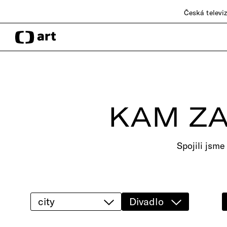
Česká televi
KAM ZA
Spojili jsme
city
Divadlo