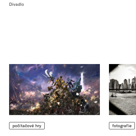
Divadlo
počítačové hry
fotografie