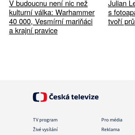
V budoucnu není nic než
Julian L
kulturní válka: Warhammer
s fotoap
40 000, Vesmírní mariňáci
tvoří pr
a krajní pravice
TV program
Pro média
Živé vysílání
Reklama