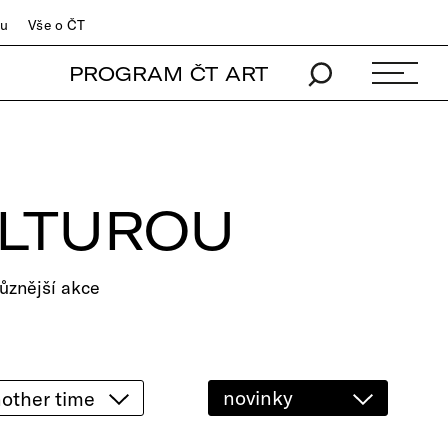
du
Vše o ČT
PROGRAM ČT ART
ULTUROU
ůznější akce
novinky