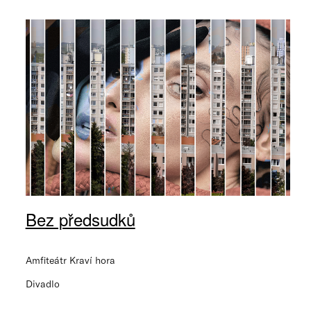
Bez předsudků
Amfiteátr Kraví hora
Divadlo