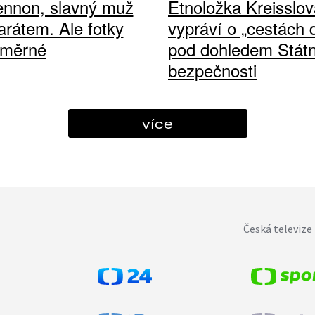
ennon, slavný muž
Etnoložka Kreisslov
arátem. Ale fotky
vypráví o „cestách
ůměrné
pod dohledem Státn
bezpečnosti
více
Česká televize 