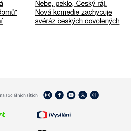
á
Nebe, peklo, Český ráj.
 domů“
Nová komedie zachycuje
í
svéráz českých dovolených
na sociálních sítích: