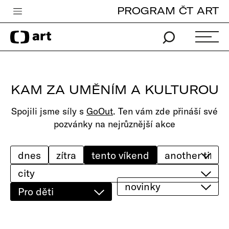
PROGRAM ČT ART
Česká televize
Zpravodajství
Sport
KAM ZA UMĚNÍM A KULTUROU
iVysílání
Spojili jsme síly s
GoOut
. Ten vám zde přináší své
TV program
pozvánky na nejrůznější akce
Pro děti
edu
dnes
zítra
tento víkend
city
Vše o ČT
novinky
Pro děti