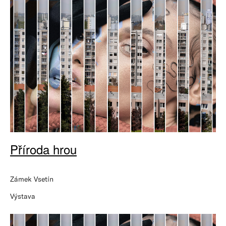
Příroda hrou
Zámek Vsetín
Výstava