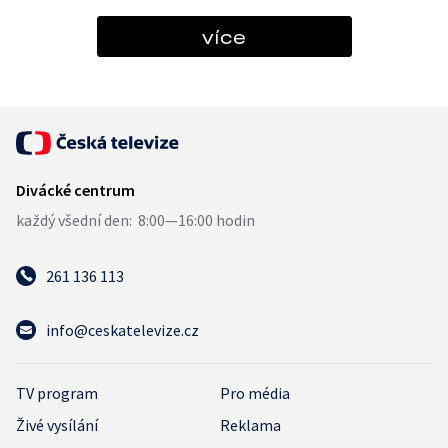
více
261 136 113
info@ceskatelevize.cz
TV program
Pro média
Živé vysílání
Reklama