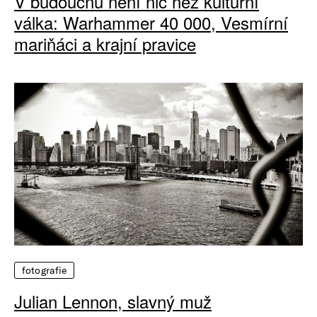
V budoucnu není nic než kulturní
válka: Warhammer 40 000, Vesmírní
mariňáci a krajní pravice
fotografie
Julian Lennon, slavný muž