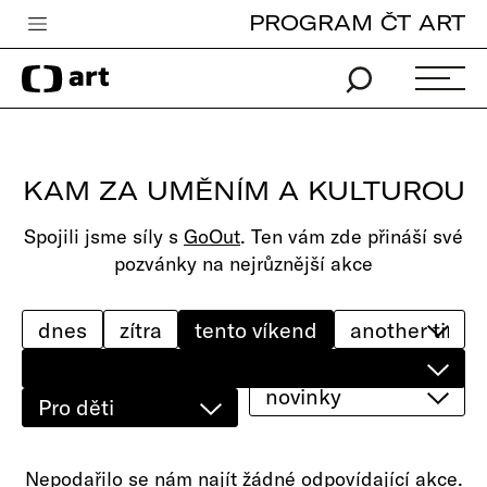
PROGRAM ČT ART
Česká televize
Zpravodajství
Sport
KAM ZA UMĚNÍM A KULTUROU
iVysílání
Spojili jsme síly s
GoOut
. Ten vám zde přináší své
TV program
pozvánky na nejrůznější akce
Pro děti
edu
dnes
zítra
tento víkend
Vše o ČT
novinky
Pro děti
Nepodařilo se nám najít žádné odpovídající akce.