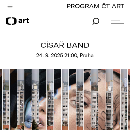
PROGRAM ČT ART
Česká televize
Zpravodajství
Sport
CÍSAŘ BAND
iVysílání
24. 9. 2025 21:00, Praha
TV program
Pro děti
edu
Vše o ČT