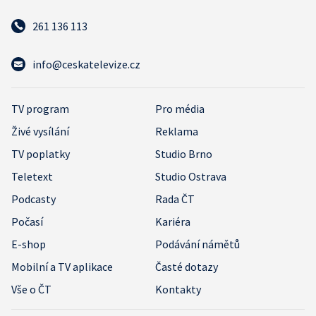
261 136 113
info@ceskatelevize.cz
TV program
Pro média
Živé vysílání
Reklama
TV poplatky
Studio Brno
Teletext
Studio Ostrava
Podcasty
Rada ČT
Počasí
Kariéra
E-shop
Podávání námětů
Mobilní a TV aplikace
Časté dotazy
Vše o ČT
Kontakty