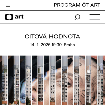
PROGRAM ČT ART
Česká televize
Zpravodajství
Sport
CITOVÁ HODNOTA
iVysílání
14. 1. 2026 19:30, Praha
TV program
Pro děti
edu
Vše o ČT