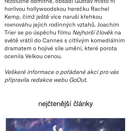
rezolutně odmítne, obsadí Gustav místo ní
horlivou hollywoodskou herečku Rachel
Kemp, čímž ještě více naruší křehkou
rovnováhu jejich rodinných vztahů. Joachim
Trier se po úspěchu filmu
Nejhorší člověk
na
světě vrátil do Cannes s citlivým komediálním
dramatem o hojivé síle umění, které porota
ocenila Velkou cenou.
Veškeré informace o pořádané akci pro vás
připravila redakce webu GoOut.
nejčtenější články