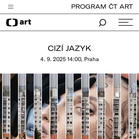
PROGRAM ČT ART
Česká televize
Zpravodajství
Sport
CIZÍ JAZYK
iVysílání
4. 9. 2025 14:00, Praha
TV program
Pro děti
edu
Vše o ČT