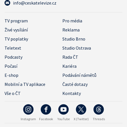
info@ceskatelevize.cz
TV program
Pro média
Živé vysílání
Reklama
TV poplatky
Studio Brno
Teletext
Studio Ostrava
Podcasty
Rada ČT
Počasí
Kariéra
E-shop
Podávání námětů
Mobilní a TV aplikace
Časté dotazy
Vše o ČT
Kontakty
Instagram
Facebook
YouTube
X (Twitter)
Threads