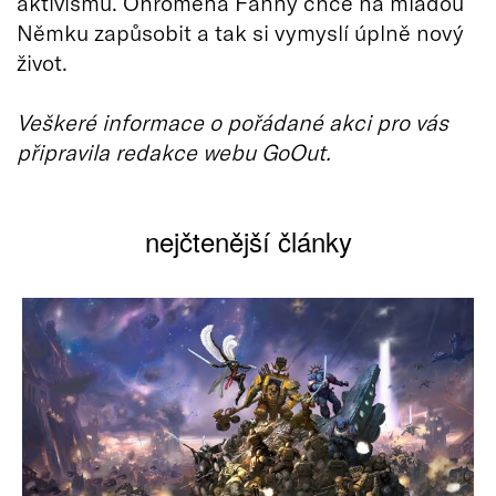
aktivismu. Ohromená Fanny chce na mladou
Němku zapůsobit a tak si vymyslí úplně nový
život.
Veškeré informace o pořádané akci pro vás
připravila redakce webu GoOut.
nejčtenější články