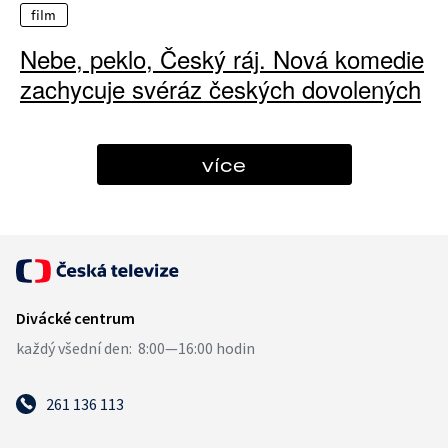
film
Nebe, peklo, Český ráj. Nová komedie
zachycuje svéráz českých dovolených
více
261 136 113