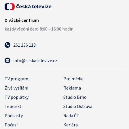
261 136 113
info@ceskatelevize.cz
TV program
Pro média
Živé vysílání
Reklama
TV poplatky
Studio Brno
Teletext
Studio Ostrava
Podcasty
Rada ČT
Počasí
Kariéra