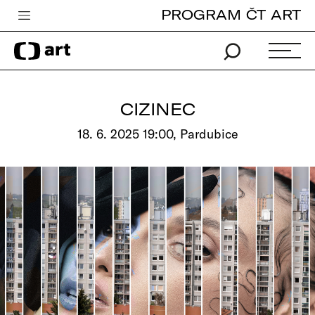
PROGRAM ČT ART
Česká televize
Zpravodajství
Sport
CIZINEC
iVysílání
18. 6. 2025 19:00, Pardubice
TV program
Pro děti
edu
Vše o ČT