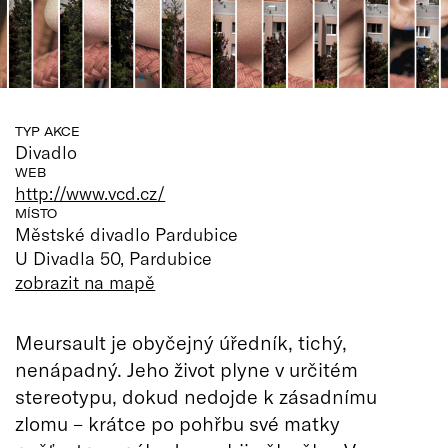
TYP AKCE
Divadlo
WEB
http://www.vcd.cz/
MÍSTO
Městské divadlo Pardubice
U Divadla 50, Pardubice
zobrazit na mapě
Meursault je obyčejný úředník, tichý,
nenápadný. Jeho život plyne v určitém
stereotypu, dokud nedojde k zásadnímu
zlomu – krátce po pohřbu své matky