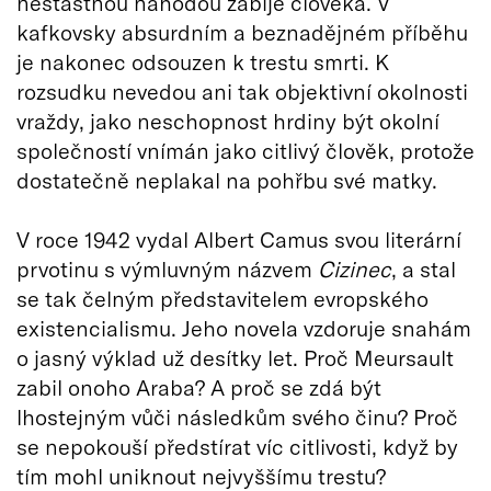
nešťastnou náhodou zabije člověka. V
kafkovsky absurdním a beznadějném příběhu
je nakonec odsouzen k trestu smrti. K
rozsudku nevedou ani tak objektivní okolnosti
vraždy, jako neschopnost hrdiny být okolní
společností vnímán jako citlivý člověk, protože
dostatečně neplakal na pohřbu své matky.
V roce 1942 vydal Albert Camus svou literární
prvotinu s výmluvným názvem
Cizinec
, a stal
se tak čelným představitelem evropského
existencialismu. Jeho novela vzdoruje snahám
o jasný výklad už desítky let. Proč Meursault
zabil onoho Araba? A proč se zdá být
lhostejným vůči následkům svého činu? Proč
se nepokouší předstírat víc citlivosti, když by
tím mohl uniknout nejvyššímu trestu?