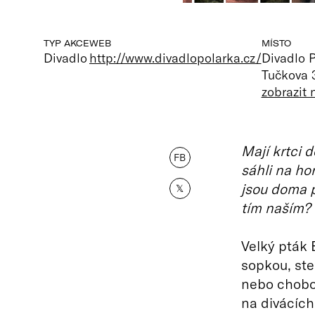
TYP AKCE
WEB
MÍSTO
Divadlo
http://www.divadlopolarka.cz/
Divadlo 
Tučkova 
zobrazit
Mají krtci 
FB
sáhli na ho
jsou doma 
𝕏
tím naším?
Velký pták 
sopkou, ste
nebo chobot
na divácích