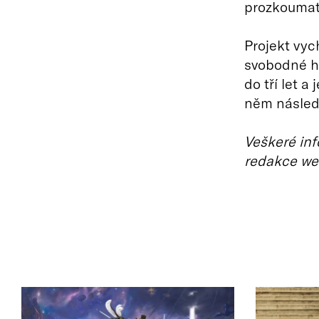
prozkoumat
Projekt vyc
svobodné hr
do tří let a
něm násled
Veškeré inf
redakce we