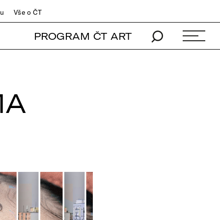
du
Vše o ČT
PROGRAM ČT ART
MA