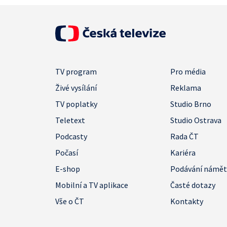
TV program
Pro média
Živé vysílání
Reklama
TV poplatky
Studio Brno
Teletext
Studio Ostrava
Podcasty
Rada ČT
Počasí
Kariéra
E-shop
Podávání námě
Mobilní a TV aplikace
Časté dotazy
Vše o ČT
Kontakty