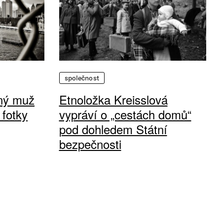
společnost
vný muž
Etnoložka Kreisslová
 fotky
vypráví o „cestách domů“
pod dohledem Státní
bezpečnosti