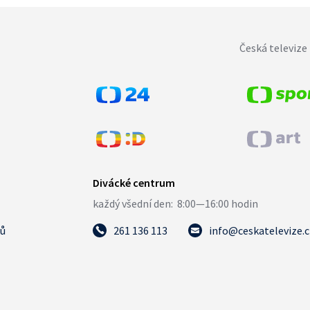
Česká televize 
tů
261 136 113
info@ceskatelevize.