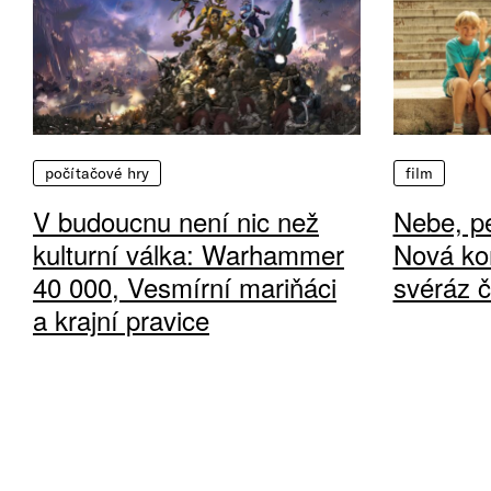
počítačové hry
film
V budoucnu není nic než
Nebe, pe
kulturní válka: Warhammer
Nová ko
40 000, Vesmírní mariňáci
svéráz 
a krajní pravice