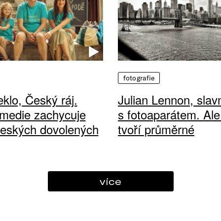
fotografie
klo, Český ráj.
Julian Lennon, sla
medie zachycuje
s fotoaparátem. Ale
českých dovolených
tvoří průměrné
více