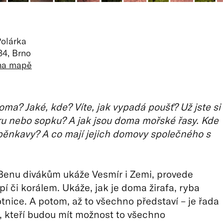
Polárka
34, Brno
 na mapě
doma? Jaké, kde? Víte, jak vypadá poušť? Už jste si
ru nebo sopku? A jak jsou doma mořské řasy. Kde
pěnkavy? A co mají jejich domovy společného s
Benu divákům ukáže Vesmír i Zemi, provede
pí či korálem. Ukáže, jak je doma žirafa, ryba
nice. A potom, až to všechno představí – je řada
, kteří budou mít možnost to všechno