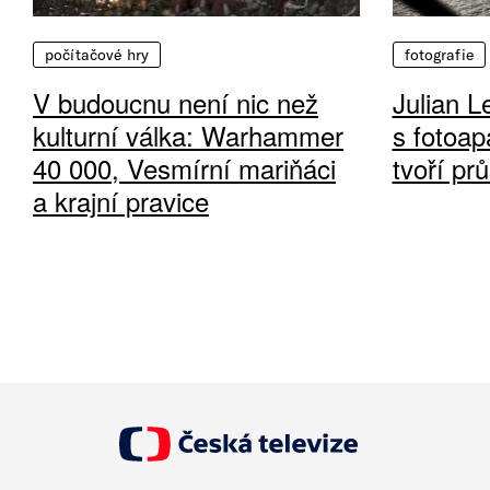
počítačové hry
fotografie
V budoucnu není nic než
Julian L
kulturní válka: Warhammer
s fotoap
40 000, Vesmírní mariňáci
tvoří pr
a krajní pravice