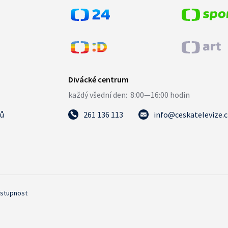
tů
261 136 113
info@ceskatelevize.
ístupnost