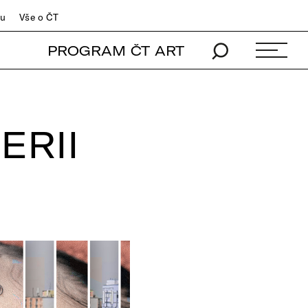
du
Vše o ČT
PROGRAM ČT ART
ERII