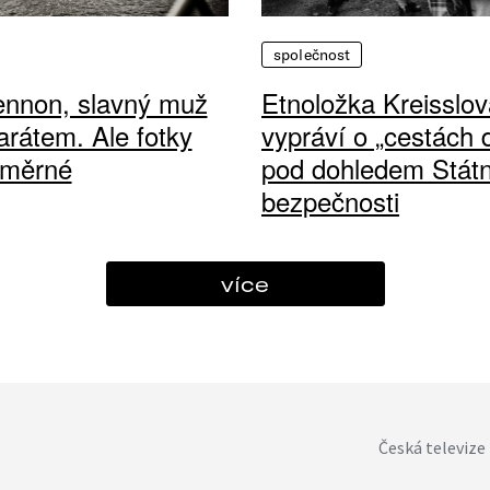
společnost
ennon, slavný muž
Etnoložka Kreisslov
arátem. Ale fotky
vypráví o „cestách
ůměrné
pod dohledem Státn
bezpečnosti
více
Česká televize 