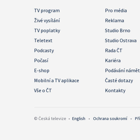
TV program
Pro média
Živé vysílání
Reklama
TV poplatky
Studio Brno
Teletext
Studio Ostrava
Podcasty
Rada ČT
Počasí
Kariéra
E-shop
Podávání námě
Mobilní a TV aplikace
Časté dotazy
Vše o ČT
Kontakty
© Česká televize
•
English
•
Ochrana soukromí
•
Př