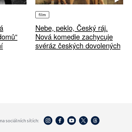
film
á
Nebe, peklo, Český ráj.
 domů“
Nová komedie zachycuje
í
svéráz českých dovolených
na sociálních sítích: