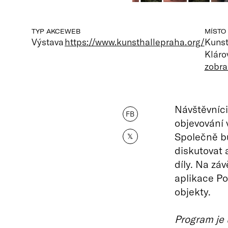
TYP AKCE
WEB
MÍSTO
Výstava
https://www.kunsthallepraha.org/
Kunst
Kláro
zobra
Návštěvníci
FB
objevování v
Společně b
𝕏
diskutovat 
díly. Na záv
aplikace Po
objekty.
Program je 