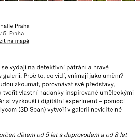
halle Praha
v 5, Praha
zit na mapě
 se vydají na detektivní pátrání a hravé
 galerii. Proč to, co vidí, vnímají jako umění?
udou zkoumat, porovnávat své představy,
a tvořit vlastní hádanky inspirované uměleckými
ěr si vyzkouší i digitální experiment – pomocí
lycam (3D Scan) vytvoří v galerii neviditelné
určen dětem od 5 let s doprovodem a od 8 let