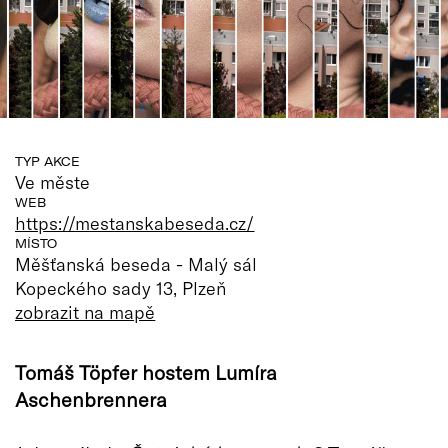
TYP AKCE
Ve měste
WEB
https://mestanskabeseda.cz/
MÍSTO
Měšťanská beseda - Malý sál
Kopeckého sady 13, Plzeň
zobrazit na mapě
Tomáš Töpfer hostem Lumíra
Aschenbrennera