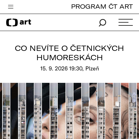
PROGRAM ČT ART
Česká televize
Zpravodajství
Sport
CO NEVÍTE O ČETNICKÝCH
iVysílání
HUMORESKÁCH
TV program
15. 9. 2026 19:30, Plzeň
Pro děti
edu
Vše o ČT