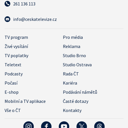
261 136 113
info@ceskatelevize.cz
TV program
Pro média
Živé vysílání
Reklama
TV poplatky
Studio Brno
Teletext
Studio Ostrava
Podcasty
Rada ČT
Počasí
Kariéra
E-shop
Podávání námětů
Mobilní a TV aplikace
Časté dotazy
Vše o ČT
Kontakty