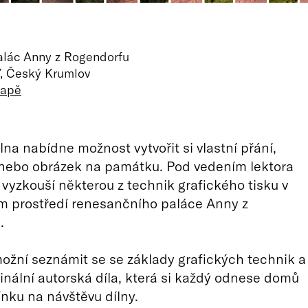
palác Anny z Rogendorfu
7, Český Krumlov
mapě
lna nabídne možnost vytvořit si vlastní přání,
 nebo obrázek na památku. Pod vedením lektora
i vyzkouší některou z technik grafického tisku v
ím prostředí renesančního paláce Anny z
.
žní seznámit se se základy grafických technik a
iginální autorská díla, která si každý odnese domů
nku na návštěvu dílny.