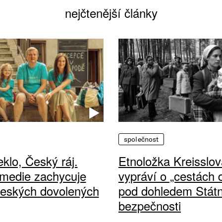
nejčtenější články
společnost
klo, Český ráj.
Etnoložka Kreisslov
medie zachycuje
vypráví o „cestách
českých dovolených
pod dohledem Státn
bezpečnosti