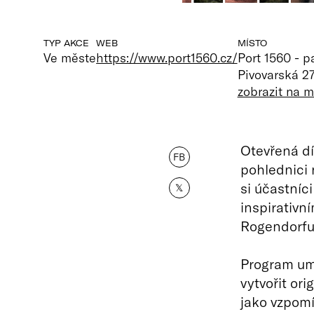
TYP AKCE
WEB
MÍSTO
Ve měste
https://www.port1560.cz/
Port 1560 - 
Pivovarská 2
zobrazit na 
Otevřená dí
FB
pohlednici
si účastníc
𝕏
inspirativn
Rogendorfu
Program umo
vytvořit or
jako vzpomí