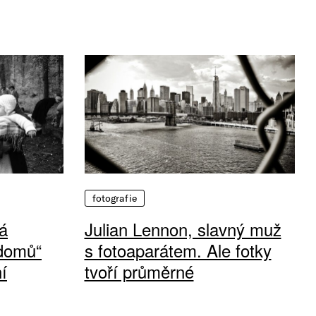
fotografie
á
Julian Lennon, slavný muž
 domů“
s fotoaparátem. Ale fotky
í
tvoří průměrné