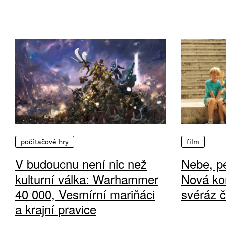
počítačové hry
film
V budoucnu není nic než
Nebe, pe
kulturní válka: Warhammer
Nová ko
40 000, Vesmírní mariňáci
svéráz 
a krajní pravice