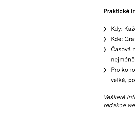
Praktické i
Kdy: Kaž
Kde: Gra
Časová n
nejméně
Pro koho
velké, po
Veškeré inf
redakce we