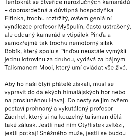
Tentokrát se čtveřice nerozlučných kamarádů
– dobrosrdečná a důvtipná hospodyňka
Fifinka, trochu roztržitý, ovšem geniální
vynálezce profesor Myšpulín, často ustrašený,
ale oddaný kamarád a vtipálek Pinďa a
samozřejmě tak trochu nemotorný silák
Bobík, který spolu s Pinďou neustále vymýšlí
jednu lotrovinu za druhou, vydává za bájným
Talismanem Moci, který umí ovládat vše živé.
Aby ho naši čtyři přátelé získali, musí se
vypravit do dalekých himalájských hor nebo
na prosluněnou Havaj. Do cesty se jim ovšem
postaví prohnaný a vykutálený profesor
Zádrhel, který si na kouzelný talisman dělá
také zálusk. Jestli nad ním Čtyřlístek zvítězí,
jestli potkají Sněžného muže, jestli se budou