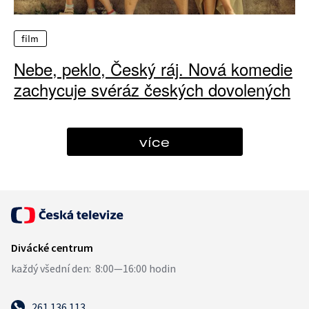
film
Nebe, peklo, Český ráj. Nová komedie
zachycuje svéráz českých dovolených
více
261 136 113