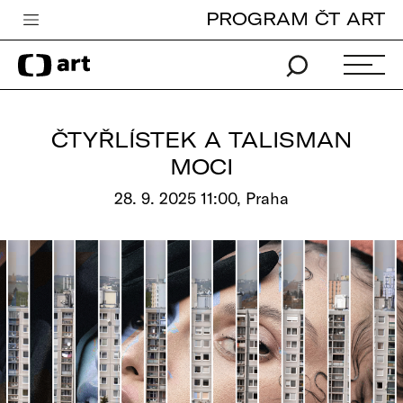
PROGRAM ČT ART
Česká televize
Zpravodajství
Sport
ČTYŘLÍSTEK A TALISMAN
iVysílání
MOCI
TV program
28. 9. 2025 11:00, Praha
Pro děti
edu
Vše o ČT