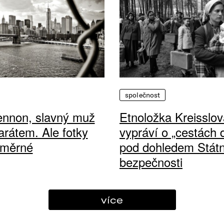
společnost
ennon, slavný muž
Etnoložka Kreisslov
arátem. Ale fotky
vypráví o „cestách
ůměrné
pod dohledem Státn
bezpečnosti
více