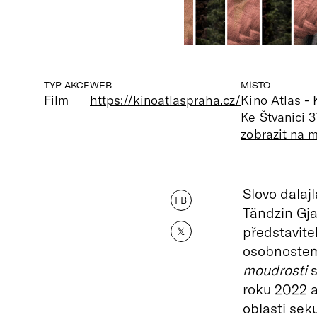
TYP AKCE
WEB
MÍSTO
Film
https://kinoatlaspraha.cz/
Kino Atlas -
Ke Štvanici 3
zobrazit na 
Slovo dalaj
FB
Tändzin Gj
představite
𝕏
osobnostem
moudrosti
s
roku 2022 a 
oblasti seku