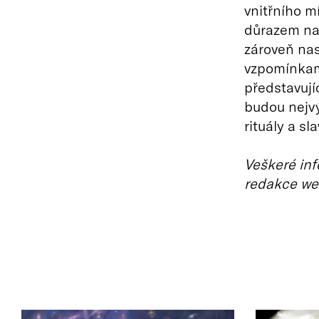
vnitřního mí
důrazem na 
zároveň nas
vzpomínkami
představujíc
budou nejv
rituály a sla
Veškeré inf
redakce we