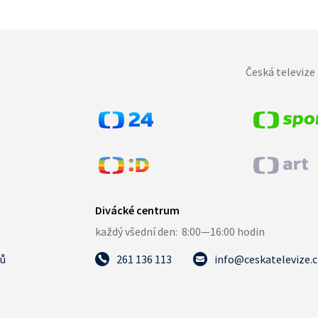
Česká televize 
tů
261 136 113
info@ceskatelevize.