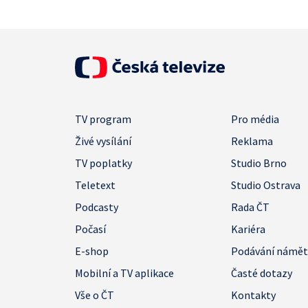
TV program
Pro média
Živé vysílání
Reklama
TV poplatky
Studio Brno
Teletext
Studio Ostrava
Podcasty
Rada ČT
Počasí
Kariéra
E-shop
Podávání námě
Mobilní a TV aplikace
Časté dotazy
Vše o ČT
Kontakty