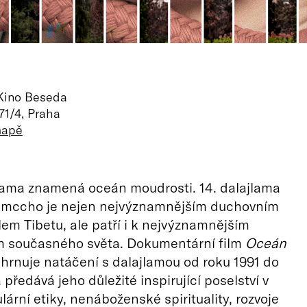
 Kino Beseda
71/4, Praha
mapě
lama znamená oceán moudrosti. 14. dalajlama
amccho je nejen nejvýznamnějším duchovním
lem Tibetu, ale patří i k nejvýznamnějším
 současného světa. Dokumentární film
Oceán
hrnuje natáčení s dalajlamou od roku 1991 do
předává jeho důležité inspirující poselství v
lární etiky, nenáboženské spirituality, rozvoje