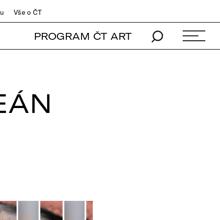
du
Vše o ČT
PROGRAM ČT ART
EÁN