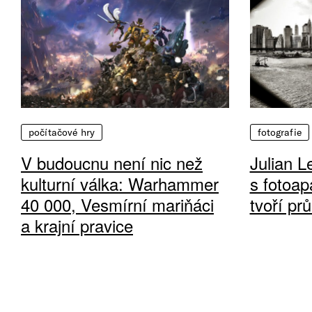
počítačové hry
fotografie
V budoucnu není nic než
Julian L
kulturní válka: Warhammer
s fotoap
40 000, Vesmírní mariňáci
tvoří pr
a krajní pravice