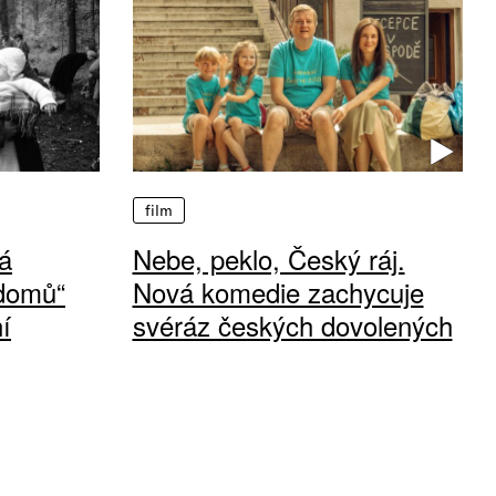
film
á
Nebe, peklo, Český ráj.
 domů“
Nová komedie zachycuje
í
svéráz českých dovolených