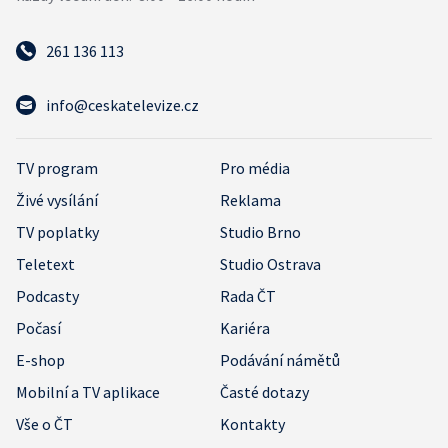
261 136 113
info@ceskatelevize.cz
TV program
Pro média
Živé vysílání
Reklama
TV poplatky
Studio Brno
Teletext
Studio Ostrava
Podcasty
Rada ČT
Počasí
Kariéra
E-shop
Podávání námětů
Mobilní a TV aplikace
Časté dotazy
Vše o ČT
Kontakty