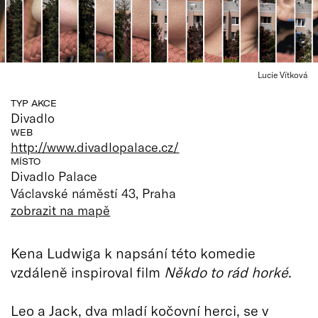
Lucie Vítková
TYP AKCE
Divadlo
WEB
http://www.divadlopalace.cz/
MÍSTO
Divadlo Palace
Václavské náměstí 43, Praha
zobrazit na mapě
Kena Ludwiga k napsání této komedie
vzdáleně inspiroval film
Někdo to rád horké
.
Leo a Jack, dva mladí kočovní herci, se v