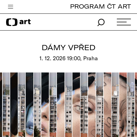
PROGRAM ČT ART
Česká televize
Zpravodajství
Sport
DÁMY VPŘED
iVysílání
1. 12. 2026 19:00, Praha
TV program
Pro děti
edu
Vše o ČT