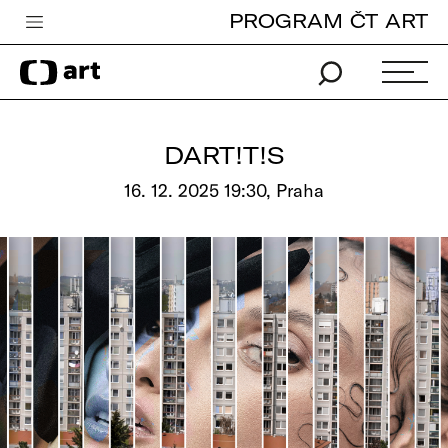
PROGRAM ČT ART
Česká televize
Zpravodajství
Sport
DART!T!S
iVysílání
16. 12. 2025 19:30, Praha
TV program
Pro děti
edu
Vše o ČT