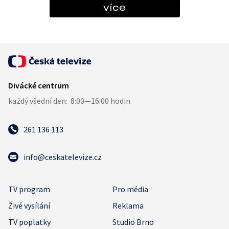
více
261 136 113
info@ceskatelevize.cz
TV program
Pro média
Živé vysílání
Reklama
TV poplatky
Studio Brno